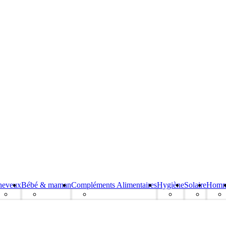
heveux
Bébé & maman
Compléments Alimentaires
Hygiène
Solaire
Hom