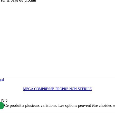
 sur la page du produit
 sur la page du produit
cal
MEGA COMPRESSE PROPRE NON STERILE
 TND
Ce produit a plusieurs variations. Les options peuvent être choisies s