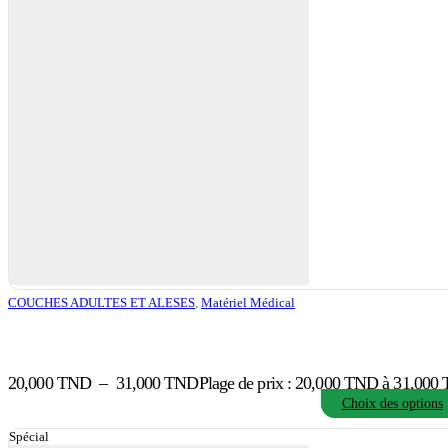
COUCHES ADULTES ET ALESES
,
Matériel Médical
20,000
TND
–
31,000
TND
Plage de prix : 20,000 TND à 31,000
Choix des options
Spécial