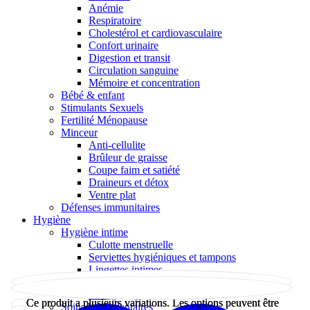
Anémie
Respiratoire
Cholestérol et cardiovasculaire
Confort urinaire
Digestion et transit
Circulation sanguine
Mémoire et concentration
Bébé & enfant
Stimulants Sexuels
Fertilité Ménopause
Minceur
Anti-cellulite
Brûleur de graisse
Coupe faim et satiété
Draineurs et détox
Ventre plat
Défenses immunitaires
Hygiène
Hygiène intime
Culotte menstruelle
Serviettes hygiéniques et tampons
Lingettes intimes
Toilette intime
Protège-slip
Ce produit a plusieurs variations. Les options peuvent être
Ce produit a plusieurs variations. Les options peuvent être
Soins buccodentaires