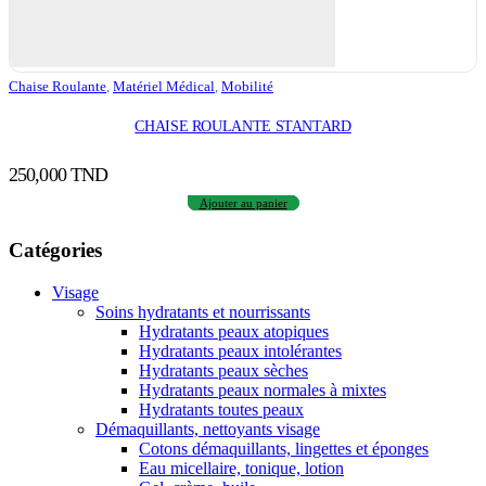
Chaise Roulante
,
Matériel Médical
,
Mobilité
CHAISE ROULANTE STANTARD
250,000
TND
Ajouter au panier
Catégories
Visage
Soins hydratants et nourrissants
Hydratants peaux atopiques
Hydratants peaux intolérantes
Hydratants peaux sèches
Hydratants peaux normales à mixtes
Hydratants toutes peaux
Démaquillants, nettoyants visage
Cotons démaquillants, lingettes et éponges
Eau micellaire, tonique, lotion