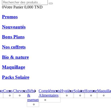
0
Votre Panier
0,000
TND
Promos
Nouveautés
Bons Plans
Nos coffrets
Bio & nature
Maquillage
Packs Solaire
ge
Corps
Cheveux
Bébé
Compléments
Hygiène
Solaire
Homme
Maquill
&
Alimentaires
maman