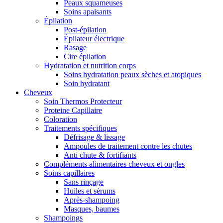
Peaux squameuses
Soins apaisants
Épilation
Post-épilation
Épilateur électrique
Rasage
Cire épilation
Hydratation et nutrition corps
Soins hydratation peaux sèches et atopiques
Soin hydratant
Cheveux
Soin Thermos Protecteur
Proteine Capillaire
Coloration
Traitements spécifiques
Défrisage & lissage
Ampoules de traitement contre les chutes
Anti chute & fortifiants
Compléments alimentaires cheveux et ongles
Soins capillaires
Sans rinçage
Huiles et sérums
Après-shampoing
Masques, baumes
Shampoings