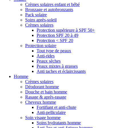
Crèmes solaires enfant et bébé
Bronzage et autobronzants
Pack solaire
Soins après-soleil
Crèmes solaires
Protection supérieure à SPF 50+
Protection SPF 20 à 49
Protection < SPF 20
Protection solaire
Tout type de peaux
Anti-rides
Peaux sèches
Peaux mixtes à grasses
Anti taches et éclaircissants
Homme
Crèmes solaires
Déodorant homme
Douche et bain homme
Rasage & après-rasage
Cheveux homme
Fortifiant et anti-chute
Anti-pelliculaire
Soin visage homme
Soins hydratants homme
Anti-âge et anti-fatigue homme