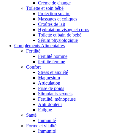
Crème de change
Toilette et soin bébé
Protection solaire
Massages et coliques
Croûtes de lait
Hydratation visage et corps
Toilette et bain de bébé
Sérum physiologique
Compléments Alimentaires
Fertilité
Fertilité homme
fertilité femme
Confort
Stress et anxiété
Magnésium
Articulation
Prise de poids
Stimulants sexuels
Fertilité, ménopause
Anti-douleur
Fatigue
Santé
Immunité
Forme et vitalité
Immunité