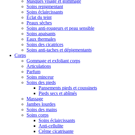
Masques visage et gommage
Soins repigmentant
Soins éclaircissants
Éclat du teint
Peaux sèches
Soins anti-rougeurs et peau sensible
Soins apaisants
Eaux thermales
Soins des cicatrices
Soins anti-taches et dépigmentants
Corps
Gommage et exfoliant corps
Articulations
Parfum
Soins minceur
Soins des pieds
Pansements pieds et coussinets
Pieds secs et abîmés
Massage
Jambes lourdes
Soins des mains
Soins corps
Soins éclaircissants
Anti-cellulite
Crème cicatrisante