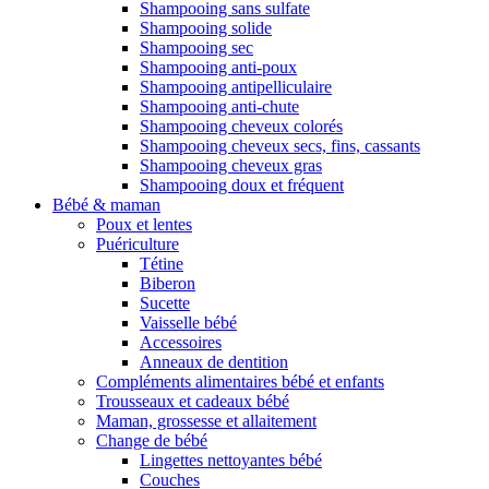
Shampooing sans sulfate
Shampooing solide
Shampooing sec
Shampooing anti-poux
Shampooing antipelliculaire
Shampooing anti-chute
Shampooing cheveux colorés
Shampooing cheveux secs, fins, cassants
Shampooing cheveux gras
Shampooing doux et fréquent
Bébé & maman
Poux et lentes
Puériculture
Tétine
Biberon
Sucette
Vaisselle bébé
Accessoires
Anneaux de dentition
Compléments alimentaires bébé et enfants
Trousseaux et cadeaux bébé
Maman, grossesse et allaitement
Change de bébé
Lingettes nettoyantes bébé
Couches