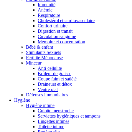
Immunité
Anémie
Respiratoire
Cholestérol et cardiovasculaire
Confort urinaire
Digestion et transit
Circulation sanguine
Mémoire et concentration
Bébé & enfant
Stimulants Sexuels
Fertilité Ménopause
Minceur
Anti-cellulite
Brûleur de graisse
Coupe faim et satiété
Draineurs et détox
Ventre plat
Défenses immunitaires
Hygiène
Hygiène intime
Culotte menstruelle
Serviettes hygiéniques et tampons
Lingettes intimes
Toilette intime
Protège-slip