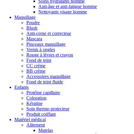
Soins hydratants homme
Anti-âge et anti-fatigue homme
Nettoyants visage homme
Maquillage
Poudre
Blush
Anti-cerne et correcteur
Mascara
Pinceaux maquillage
Vernis à ongles
Rouge à lèvres et crayon
Fond de teint
CC crème
BB crème
Accessoires maquillage
Fond de teint fluide
Enfants
Protéine capillaire
Coloration
Kératine
Soin thermo protecteur
Produit coiffant
Matériel médical
Alitement
Matelas