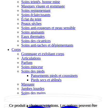
Soins teintés, bonne mine
Masques visage et gommage
Soins repigmentant
Soins éclaircissants
Éclat du teint
Peaux sèches
Soins anti-rougeurs et peau sensible
Soins apaisants
Eaux thermales
Soins des cicatrices
Soins anti-taches et dépigmentants
Corps
Gommage et exfoliant corps
Articulations
Parfum
Soins minceur
Soins des pieds
Pansements pieds et coussinets
Pieds secs et abîmés
Massage
Jambes lourdes
Soins des mains
Soins corps
Soins éclaircissants
Ce produit a plusieurs variations. Les options peuvent être
Ce produit a plusieurs variations. Les options peuvent être
Anti-cellulite