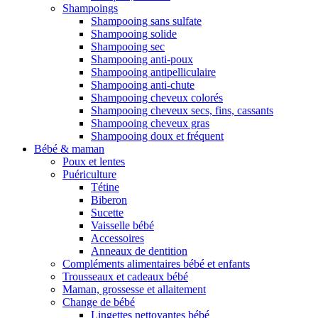
Shampoings
Shampooing sans sulfate
Shampooing solide
Shampooing sec
Shampooing anti-poux
Shampooing antipelliculaire
Shampooing anti-chute
Shampooing cheveux colorés
Shampooing cheveux secs, fins, cassants
Shampooing cheveux gras
Shampooing doux et fréquent
Bébé & maman
Poux et lentes
Puériculture
Tétine
Biberon
Sucette
Vaisselle bébé
Accessoires
Anneaux de dentition
Compléments alimentaires bébé et enfants
Trousseaux et cadeaux bébé
Maman, grossesse et allaitement
Change de bébé
Lingettes nettoyantes bébé