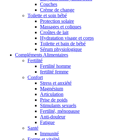
Couches
Crème de change
Toilette et soin bébé
Protection solaire
Massages et coliques
Croûtes de lait
Hydratation visage et corps
Toilette et bain de bébé
Sérum physiologique
Compléments Alimentaires
Fertilité
Fertilité homme
fertilité femme
Confort
Stress et anxiété
Magnésium
Articulation
Prise de poids
Stimulants sexuels
Fertilité, ménopause
Anti-douleur
Fatigue
Santé
Immunité
Forme et vitalité