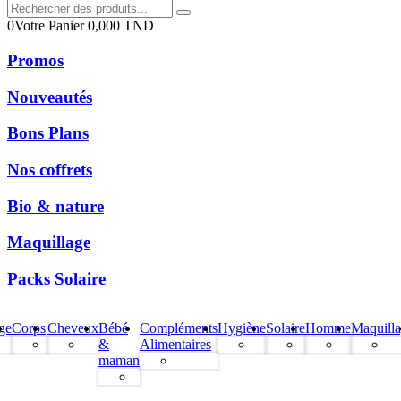
0
Votre Panier
0,000
TND
Promos
Nouveautés
Bons Plans
Nos coffrets
Bio & nature
Maquillage
Packs Solaire
ge
Corps
Cheveux
Bébé
Compléments
Hygiène
Solaire
Homme
Maquill
&
Alimentaires
maman