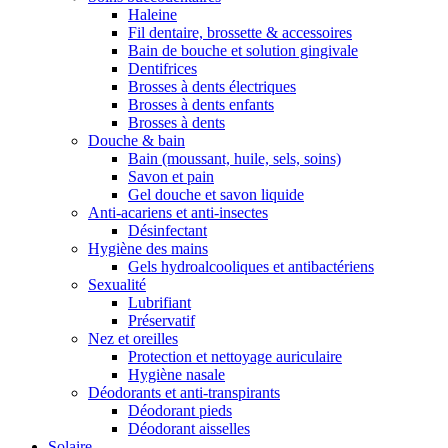
Haleine
Fil dentaire, brossette & accessoires
Bain de bouche et solution gingivale
Dentifrices
Brosses à dents électriques
Brosses à dents enfants
Brosses à dents
Douche & bain
Bain (moussant, huile, sels, soins)
Savon et pain
Gel douche et savon liquide
Anti-acariens et anti-insectes
Désinfectant
Hygiène des mains
Gels hydroalcooliques et antibactériens
Sexualité
Lubrifiant
Préservatif
Nez et oreilles
Protection et nettoyage auriculaire
Hygiène nasale
Déodorants et anti-transpirants
Déodorant pieds
Déodorant aisselles
Solaire