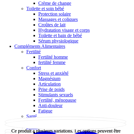
Crème de change
Toilette et soin bébé
Protection solaire
Massages et coliques
Croûtes de lait
Hydratation visage et corps
Toilette et bain de bébé
Sérum physiologique
Compléments Alimentaires
Fertilité
Fertilité homme
fertilité femme
Confort
Stress et anxiété
Magnésium
Articulation
Prise de poids
Stimulants sexuels
Fertilité, ménopause
Anti-douleur
Fatigue
Santé
Immunité
Forme et vitalité
Ce produit a plusieurs variations. Les options peuvent être
Ce produit a plusieurs variations. Les options peuvent être
Immunité