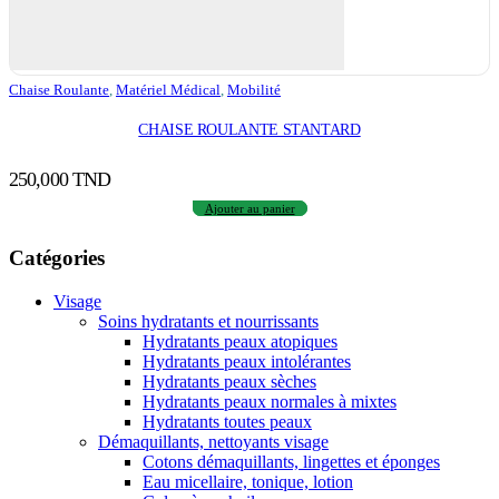
Chaise Roulante
,
Matériel Médical
,
Mobilité
CHAISE ROULANTE STANTARD
250,000
TND
Ajouter au panier
Catégories
Visage
Soins hydratants et nourrissants
Hydratants peaux atopiques
Hydratants peaux intolérantes
Hydratants peaux sèches
Hydratants peaux normales à mixtes
Hydratants toutes peaux
Démaquillants, nettoyants visage
Cotons démaquillants, lingettes et éponges
Eau micellaire, tonique, lotion