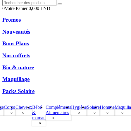
0
Votre Panier
0,000
TND
Promos
Nouveautés
Bons Plans
Nos coffrets
Bio & nature
Maquillage
Packs Solaire
ge
Corps
Cheveux
Bébé
Compléments
Hygiène
Solaire
Homme
Maquill
&
Alimentaires
maman