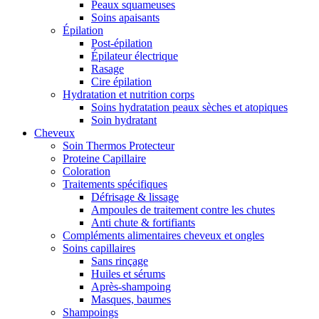
Peaux squameuses
Soins apaisants
Épilation
Post-épilation
Épilateur électrique
Rasage
Cire épilation
Hydratation et nutrition corps
Soins hydratation peaux sèches et atopiques
Soin hydratant
Cheveux
Soin Thermos Protecteur
Proteine Capillaire
Coloration
Traitements spécifiques
Défrisage & lissage
Ampoules de traitement contre les chutes
Anti chute & fortifiants
Compléments alimentaires cheveux et ongles
Soins capillaires
Sans rinçage
Huiles et sérums
Après-shampoing
Masques, baumes
Shampoings