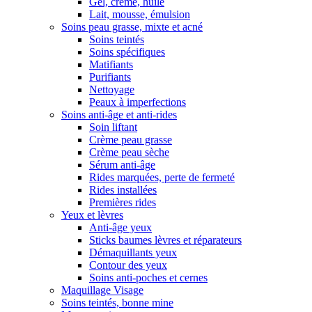
Gel, crème, huile
Lait, mousse, émulsion
Soins peau grasse, mixte et acné
Soins teintés
Soins spécifiques
Matifiants
Purifiants
Nettoyage
Peaux à imperfections
Soins anti-âge et anti-rides
Soin liftant
Crème peau grasse
Crème peau sèche
Sérum anti-âge
Rides marquées, perte de fermeté
Rides installées
Premières rides
Yeux et lèvres
Anti-âge yeux
Sticks baumes lèvres et réparateurs
Démaquillants yeux
Contour des yeux
Soins anti-poches et cernes
Maquillage Visage
Soins teintés, bonne mine