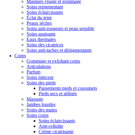
Masques visage et gommage
Soins repigmentant
Soins éclaircissants
Éclat du teint
Peaux sèches
Soins anti-rougeurs et peau sensible
Soins apaisants
Eaux thermales
Soins des cicatrices
Soins anti-taches et dépigmentants
Corps
Gommage et exfoliant corps
Articulations
Parfum
Soins minceur
Soins des pieds
Pansements pieds et coussinets
Pieds secs et abîmés
Massage
Jambes lourdes
Soins des mains
Soins corps
Soins éclaircissants
Anti-cellulite
Crème cicatrisante