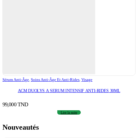
Sérum Anti-Âge
,
Soins Anti-Âge Et Anti-Rides
,
Visage
ACM DUOLYS A SERUM INTENSIF ANTI-RIDES 30ML
99,000
TND
Lire la suite
Nouveautés