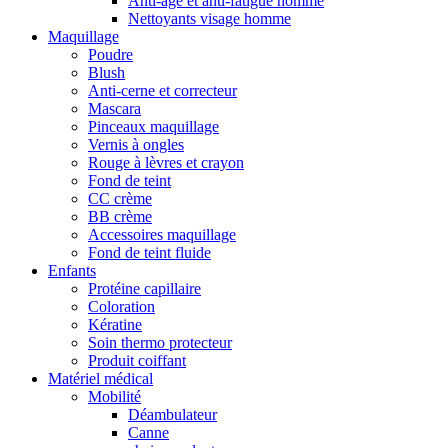
Anti-âge et anti-fatigue homme
Nettoyants visage homme
Maquillage
Poudre
Blush
Anti-cerne et correcteur
Mascara
Pinceaux maquillage
Vernis à ongles
Rouge à lèvres et crayon
Fond de teint
CC crème
BB crème
Accessoires maquillage
Fond de teint fluide
Enfants
Protéine capillaire
Coloration
Kératine
Soin thermo protecteur
Produit coiffant
Matériel médical
Mobilité
Déambulateur
Canne