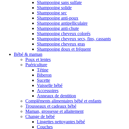
Shampooing sans sulfate
Shampooing solide
Shampooing sec
Shampooing anti-poux
Shampooing antipelliculaire
Shampooing anti-chute
Shampooing cheveux colorés
Shampooing cheveux secs, fins, cassants
Shampooing cheveux gras
Shampooing doux et fréquent
Bébé & maman
Poux et lentes
Puériculture
Tétine
Biberon
Sucette
Vaisselle bébé
Accessoires
Anneaux de dentition
Compléments alimentaires bébé et enfants
Trousseaux et cadeaux bébé
Maman, grossesse et allaitement
Change de bébé
Lingettes nettoyantes bébé
Couches