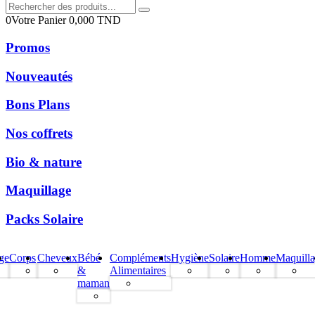
0
Votre Panier
0,000
TND
Promos
Nouveautés
Bons Plans
Nos coffrets
Bio & nature
Maquillage
Packs Solaire
ge
Corps
Cheveux
Bébé
Compléments
Hygiène
Solaire
Homme
Maquill
&
Alimentaires
maman