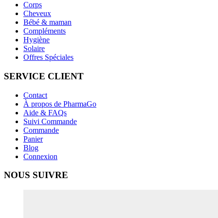
Corps
Cheveux
Bébé & maman
Compléments
Hygiène
Solaire
Offres Spéciales
SERVICE CLIENT
Contact
À propos de PharmaGo
Aide & FAQs
Suivi Commande
Commande
Panier
Blog
Connexion
NOUS SUIVRE