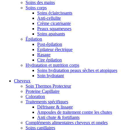
Soins des mains
Soins corps
Soins éclaircissants
Anti-cellulite
Crème cicatrisante
Peaux squameuses
Soins apaisants
Épilation
Post-épilation
Épilateur électrique
Rasage
Cire épilation
Hydratation et nutrition corps
Soins hydratation peaux sèches et atopiques
Soin hydratant
Cheveux
Soin Thermos Protecteur
Proteine Capillaire
Coloration
Traitements spécifiques
Défrisage & lissage
Ampoules de traitement contre les chutes
Anti chute & fortifiants
Compléments alimentaires cheveux et ongles
Soins capillaires