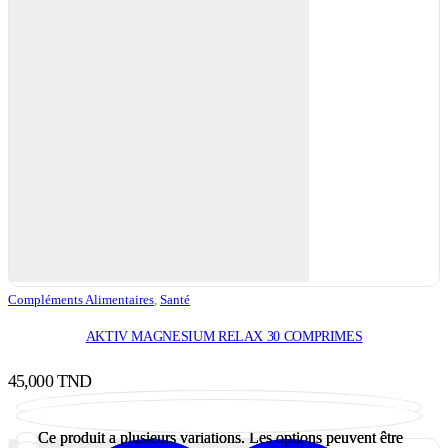
Compléments Alimentaires
,
Santé
AKTIV MAGNESIUM RELAX 30 COMPRIMES
45,000
TND
Ajouter au panier
Ce produit a plusieurs variations. Les options peuvent être
Ce produit a plusieurs variations. Les options peuvent être