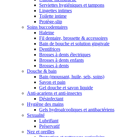
Serviettes hygiéniques et tampons
Lingettes intimes
Toilette intime
Protège-slip
Soins buccodentaires
Haleine
Fil dentaire, brossette & accessoires
Bain de bouche et solution gingivale
Dentifrices
Brosses à dents électriques
Brosses à dents enfants
Brosses à dents
Douche & bain
Bain (moussant, huile, sels, soins)
Savon et pain
Gel douche et savon liquide
Anti-acariens et anti-insectes
Désinfectant
Hygiène des mains
Gels hydroalcooliques et antibactériens
Sexualité
Lubrifiant
Préservatif
Nez et oreilles