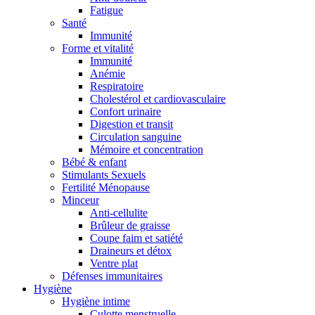
Fatigue
Santé
Immunité
Forme et vitalité
Immunité
Anémie
Respiratoire
Cholestérol et cardiovasculaire
Confort urinaire
Digestion et transit
Circulation sanguine
Mémoire et concentration
Bébé & enfant
Stimulants Sexuels
Fertilité Ménopause
Minceur
Anti-cellulite
Brûleur de graisse
Coupe faim et satiété
Draineurs et détox
Ventre plat
Défenses immunitaires
Hygiène
Hygiène intime
Culotte menstruelle