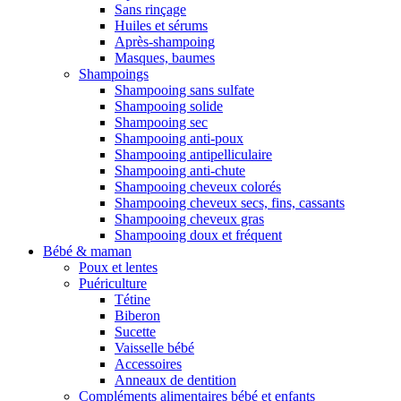
Sans rinçage
Huiles et sérums
Après-shampoing
Masques, baumes
Shampoings
Shampooing sans sulfate
Shampooing solide
Shampooing sec
Shampooing anti-poux
Shampooing antipelliculaire
Shampooing anti-chute
Shampooing cheveux colorés
Shampooing cheveux secs, fins, cassants
Shampooing cheveux gras
Shampooing doux et fréquent
Bébé & maman
Poux et lentes
Puériculture
Tétine
Biberon
Sucette
Vaisselle bébé
Accessoires
Anneaux de dentition
Compléments alimentaires bébé et enfants