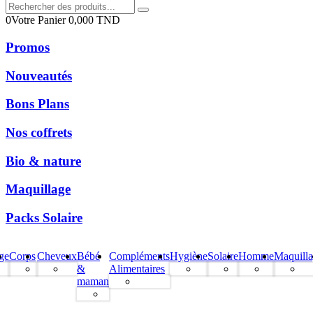
0
Votre Panier
0,000
TND
Promos
Nouveautés
Bons Plans
Nos coffrets
Bio & nature
Maquillage
Packs Solaire
ge
Corps
Cheveux
Bébé
Compléments
Hygiène
Solaire
Homme
Maquill
&
Alimentaires
maman