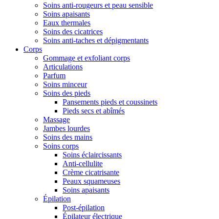
Soins anti-rougeurs et peau sensible
Soins apaisants
Eaux thermales
Soins des cicatrices
Soins anti-taches et dépigmentants
Corps
Gommage et exfoliant corps
Articulations
Parfum
Soins minceur
Soins des pieds
Pansements pieds et coussinets
Pieds secs et abîmés
Massage
Jambes lourdes
Soins des mains
Soins corps
Soins éclaircissants
Anti-cellulite
Crème cicatrisante
Peaux squameuses
Soins apaisants
Épilation
Post-épilation
Épilateur électrique