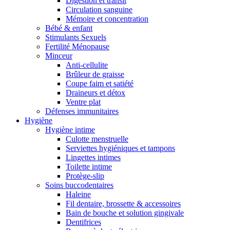
Digestion et transit
Circulation sanguine
Mémoire et concentration
Bébé & enfant
Stimulants Sexuels
Fertilité Ménopause
Minceur
Anti-cellulite
Brûleur de graisse
Coupe faim et satiété
Draineurs et détox
Ventre plat
Défenses immunitaires
Hygiène
Hygiène intime
Culotte menstruelle
Serviettes hygiéniques et tampons
Lingettes intimes
Toilette intime
Protège-slip
Soins buccodentaires
Haleine
Fil dentaire, brossette & accessoires
Bain de bouche et solution gingivale
Dentifrices