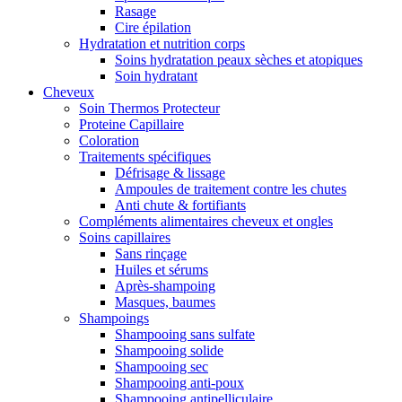
Rasage
Cire épilation
Hydratation et nutrition corps
Soins hydratation peaux sèches et atopiques
Soin hydratant
Cheveux
Soin Thermos Protecteur
Proteine Capillaire
Coloration
Traitements spécifiques
Défrisage & lissage
Ampoules de traitement contre les chutes
Anti chute & fortifiants
Compléments alimentaires cheveux et ongles
Soins capillaires
Sans rinçage
Huiles et sérums
Après-shampoing
Masques, baumes
Shampoings
Shampooing sans sulfate
Shampooing solide
Shampooing sec
Shampooing anti-poux
Shampooing antipelliculaire