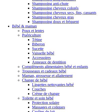
Shampooing anti-chute
Shampooing cheveux colorés
Shampooing cheveux secs, fins, cassants
Shampooing cheveux gras
Shampooing doux et fréquent
Bébé & maman
Poux et lentes
Puériculture
Tétine
Biberon
Sucette
Vaisselle bébé
Accessoires
Anneaux de dentition
Compléments alimentaires bébé et enfants
Trousseaux et cadeaux bébé
Maman, grossesse et allaitement
Change de bébé
Lingettes nettoyantes bébé
Couches
Crème de change
Toilette et soin bébé
Protection solaire
Massages et coliques
Croûtes de lait