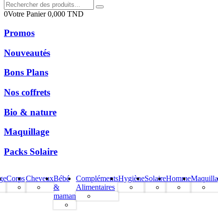
0
Votre Panier
0,000
TND
Promos
Nouveautés
Bons Plans
Nos coffrets
Bio & nature
Maquillage
Packs Solaire
ge
Corps
Cheveux
Bébé
Compléments
Hygiène
Solaire
Homme
Maquill
&
Alimentaires
maman