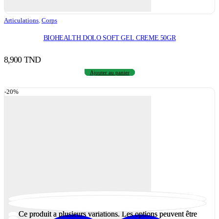
Articulations
,
Corps
BIOHEALTH DOLO SOFT GEL CREME 50GR
8,900
TND
Ajouter au panier
-20%
Ce produit a plusieurs variations. Les options peuvent être
Ce produit a plusieurs variations. Les options peuvent être