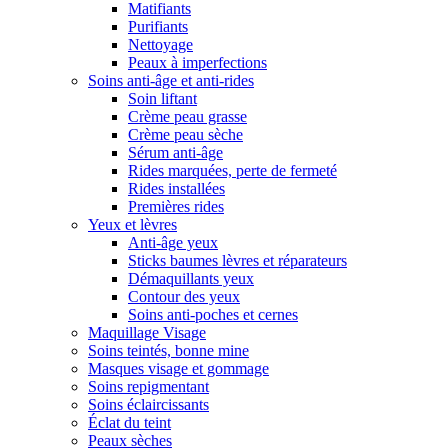
Matifiants
Purifiants
Nettoyage
Peaux à imperfections
Soins anti-âge et anti-rides
Soin liftant
Crème peau grasse
Crème peau sèche
Sérum anti-âge
Rides marquées, perte de fermeté
Rides installées
Premières rides
Yeux et lèvres
Anti-âge yeux
Sticks baumes lèvres et réparateurs
Démaquillants yeux
Contour des yeux
Soins anti-poches et cernes
Maquillage Visage
Soins teintés, bonne mine
Masques visage et gommage
Soins repigmentant
Soins éclaircissants
Éclat du teint
Peaux sèches