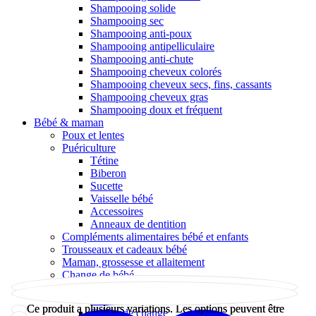
Shampooing solide
Shampooing sec
Shampooing anti-poux
Shampooing antipelliculaire
Shampooing anti-chute
Shampooing cheveux colorés
Shampooing cheveux secs, fins, cassants
Shampooing cheveux gras
Shampooing doux et fréquent
Bébé & maman
Poux et lentes
Puériculture
Tétine
Biberon
Sucette
Vaisselle bébé
Accessoires
Anneaux de dentition
Compléments alimentaires bébé et enfants
Trousseaux et cadeaux bébé
Maman, grossesse et allaitement
Change de bébé
Lingettes nettoyantes bébé
Couches
Ce produit a plusieurs variations. Les options peuvent être
Ce produit a plusieurs variations. Les options peuvent être
Crème de change