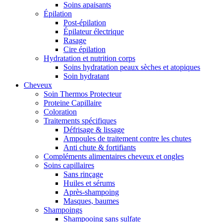
Soins apaisants
Épilation
Post-épilation
Épilateur électrique
Rasage
Cire épilation
Hydratation et nutrition corps
Soins hydratation peaux sèches et atopiques
Soin hydratant
Cheveux
Soin Thermos Protecteur
Proteine Capillaire
Coloration
Traitements spécifiques
Défrisage & lissage
Ampoules de traitement contre les chutes
Anti chute & fortifiants
Compléments alimentaires cheveux et ongles
Soins capillaires
Sans rinçage
Huiles et sérums
Après-shampoing
Masques, baumes
Shampoings
Shampooing sans sulfate