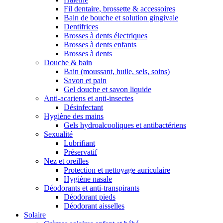
Fil dentaire, brossette & accessoires
Bain de bouche et solution gingivale
Dentifrices
Brosses à dents électriques
Brosses à dents enfants
Brosses à dents
Douche & bain
Bain (moussant, huile, sels, soins)
Savon et pain
Gel douche et savon liquide
Anti-acariens et anti-insectes
Désinfectant
Hygiène des mains
Gels hydroalcooliques et antibactériens
Sexualité
Lubrifiant
Préservatif
Nez et oreilles
Protection et nettoyage auriculaire
Hygiène nasale
Déodorants et anti-transpirants
Déodorant pieds
Déodorant aisselles
Solaire