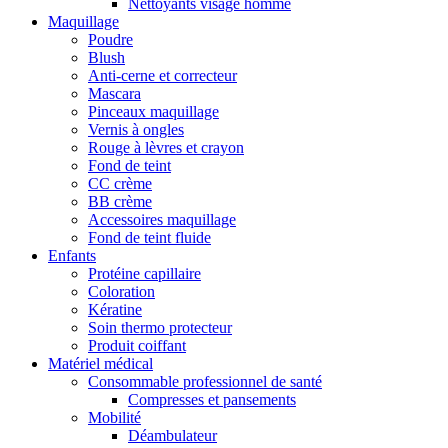
Nettoyants visage homme
Maquillage
Poudre
Blush
Anti-cerne et correcteur
Mascara
Pinceaux maquillage
Vernis à ongles
Rouge à lèvres et crayon
Fond de teint
CC crème
BB crème
Accessoires maquillage
Fond de teint fluide
Enfants
Protéine capillaire
Coloration
Kératine
Soin thermo protecteur
Produit coiffant
Matériel médical
Consommable professionnel de santé
Compresses et pansements
Mobilité
Déambulateur