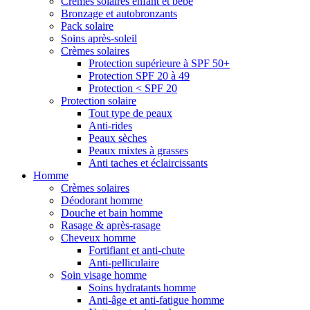
Crèmes solaires enfant et bébé
Bronzage et autobronzants
Pack solaire
Soins après-soleil
Crèmes solaires
Protection supérieure à SPF 50+
Protection SPF 20 à 49
Protection < SPF 20
Protection solaire
Tout type de peaux
Anti-rides
Peaux sèches
Peaux mixtes à grasses
Anti taches et éclaircissants
Homme
Crèmes solaires
Déodorant homme
Douche et bain homme
Rasage & après-rasage
Cheveux homme
Fortifiant et anti-chute
Anti-pelliculaire
Soin visage homme
Soins hydratants homme
Anti-âge et anti-fatigue homme