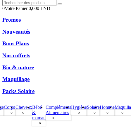
0
Votre Panier
0,000
TND
Promos
Nouveautés
Bons Plans
Nos coffrets
Bio & nature
Maquillage
Packs Solaire
ge
Corps
Cheveux
Bébé
Compléments
Hygiène
Solaire
Homme
Maquill
&
Alimentaires
maman