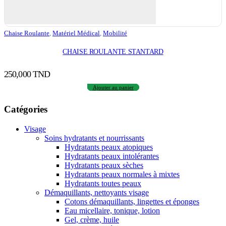
Chaise Roulante
,
Matériel Médical
,
Mobilité
CHAISE ROULANTE STANTARD
250,000
TND
Ajouter au panier
Catégories
Visage
Soins hydratants et nourrissants
Hydratants peaux atopiques
Hydratants peaux intolérantes
Hydratants peaux sèches
Hydratants peaux normales à mixtes
Hydratants toutes peaux
Démaquillants, nettoyants visage
Cotons démaquillants, lingettes et éponges
Eau micellaire, tonique, lotion
Gel, crème, huile