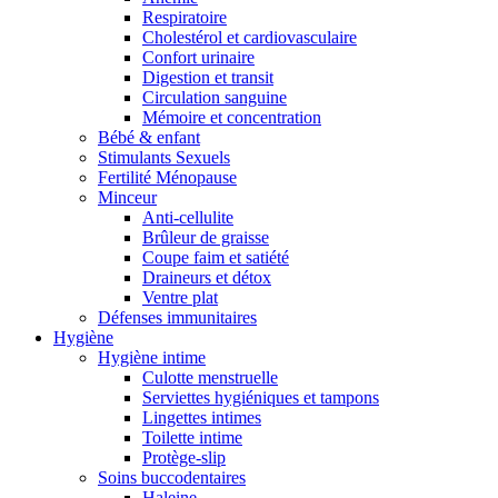
Respiratoire
Cholestérol et cardiovasculaire
Confort urinaire
Digestion et transit
Circulation sanguine
Mémoire et concentration
Bébé & enfant
Stimulants Sexuels
Fertilité Ménopause
Minceur
Anti-cellulite
Brûleur de graisse
Coupe faim et satiété
Draineurs et détox
Ventre plat
Défenses immunitaires
Hygiène
Hygiène intime
Culotte menstruelle
Serviettes hygiéniques et tampons
Lingettes intimes
Toilette intime
Protège-slip
Soins buccodentaires
Haleine