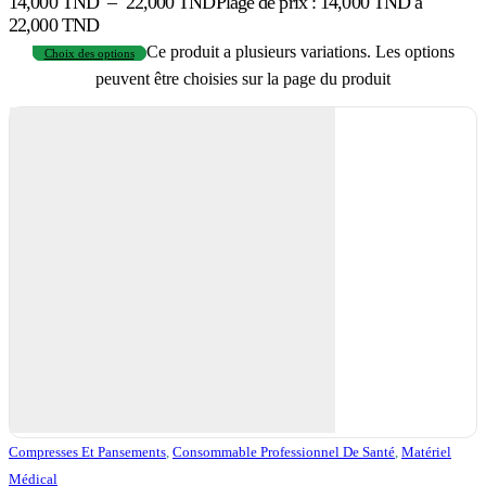
14,000
TND
–
22,000
TND
Plage de prix : 14,000 TND à
22,000 TND
Ce produit a plusieurs variations. Les options
Choix des options
peuvent être choisies sur la page du produit
Compresses Et Pansements
,
Consommable Professionnel De Santé
,
Matériel
Médical