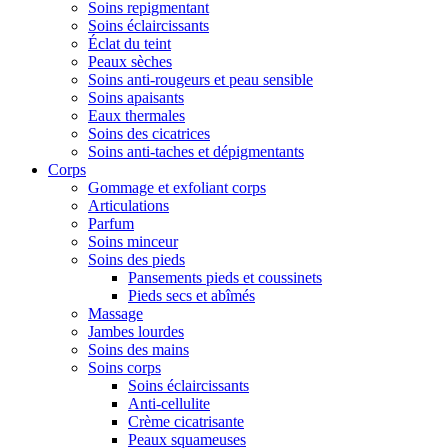
Soins repigmentant
Soins éclaircissants
Éclat du teint
Peaux sèches
Soins anti-rougeurs et peau sensible
Soins apaisants
Eaux thermales
Soins des cicatrices
Soins anti-taches et dépigmentants
Corps
Gommage et exfoliant corps
Articulations
Parfum
Soins minceur
Soins des pieds
Pansements pieds et coussinets
Pieds secs et abîmés
Massage
Jambes lourdes
Soins des mains
Soins corps
Soins éclaircissants
Anti-cellulite
Crème cicatrisante
Peaux squameuses