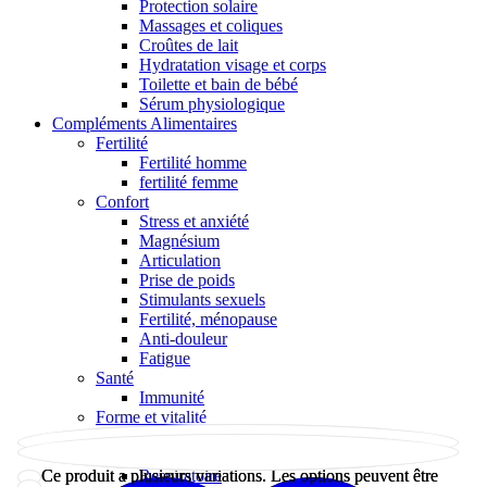
Protection solaire
Massages et coliques
Croûtes de lait
Hydratation visage et corps
Toilette et bain de bébé
Sérum physiologique
Compléments Alimentaires
Fertilité
Fertilité homme
fertilité femme
Confort
Stress et anxiété
Magnésium
Articulation
Prise de poids
Stimulants sexuels
Fertilité, ménopause
Anti-douleur
Fatigue
Santé
Immunité
Forme et vitalité
Immunité
Anémie
Respiratoire
Ce produit a plusieurs variations. Les options peuvent être
Ce produit a plusieurs variations. Les options peuvent être