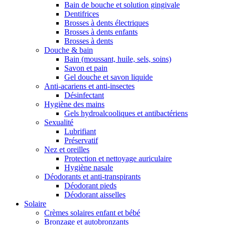
Bain de bouche et solution gingivale
Dentifrices
Brosses à dents électriques
Brosses à dents enfants
Brosses à dents
Douche & bain
Bain (moussant, huile, sels, soins)
Savon et pain
Gel douche et savon liquide
Anti-acariens et anti-insectes
Désinfectant
Hygiène des mains
Gels hydroalcooliques et antibactériens
Sexualité
Lubrifiant
Préservatif
Nez et oreilles
Protection et nettoyage auriculaire
Hygiène nasale
Déodorants et anti-transpirants
Déodorant pieds
Déodorant aisselles
Solaire
Crèmes solaires enfant et bébé
Bronzage et autobronzants