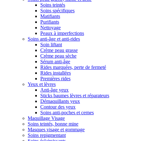
Soins teintés
Soins spécifiques
Matifiants
Purifiants
Nettoyage
Peaux à imperfections
Soins anti-âge et anti-rides
Soin liftant
Crème peau grasse
Crème peau sèche
Sérum anti-âge
Rides marquées, perte de fermeté
Rides installées
Premières rides
Yeux et lèvres
Anti-âge yeux
Sticks baumes lèvres et réparateurs
Démaquillants yeux
Contour des yeux
Soins anti-poches et cernes
Maquillage Visage
Soins teintés, bonne mine
Masques visage et gommage
Soins repigmentant
Soins éclaircissants