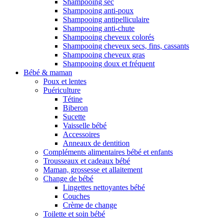
Shampooing sec
Shampooing anti-poux
Shampooing antipelliculaire
Shampooing anti-chute
Shampooing cheveux colorés
Shampooing cheveux secs, fins, cassants
Shampooing cheveux gras
Shampooing doux et fréquent
Bébé & maman
Poux et lentes
Puériculture
Tétine
Biberon
Sucette
Vaisselle bébé
Accessoires
Anneaux de dentition
Compléments alimentaires bébé et enfants
Trousseaux et cadeaux bébé
Maman, grossesse et allaitement
Change de bébé
Lingettes nettoyantes bébé
Couches
Crème de change
Toilette et soin bébé