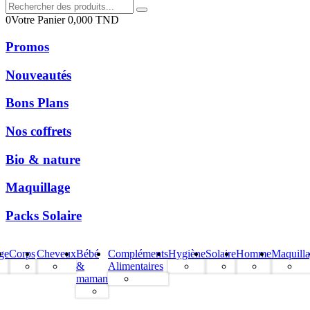
0
Votre Panier
0,000
TND
Promos
Nouveautés
Bons Plans
Nos coffrets
Bio & nature
Maquillage
Packs Solaire
ge
Corps
Cheveux
Bébé
Compléments
Hygiène
Solaire
Homme
Maquill
&
Alimentaires
maman