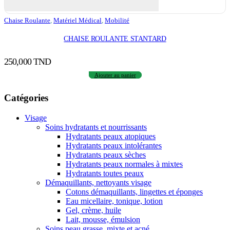
Chaise Roulante
,
Matériel Médical
,
Mobilité
CHAISE ROULANTE STANTARD
250,000
TND
Ajouter au panier
Catégories
Visage
Soins hydratants et nourrissants
Hydratants peaux atopiques
Hydratants peaux intolérantes
Hydratants peaux sèches
Hydratants peaux normales à mixtes
Hydratants toutes peaux
Démaquillants, nettoyants visage
Cotons démaquillants, lingettes et éponges
Eau micellaire, tonique, lotion
Gel, crème, huile
Lait, mousse, émulsion
Soins peau grasse, mixte et acné