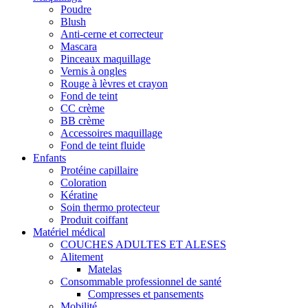
Poudre
Blush
Anti-cerne et correcteur
Mascara
Pinceaux maquillage
Vernis à ongles
Rouge à lèvres et crayon
Fond de teint
CC crème
BB crème
Accessoires maquillage
Fond de teint fluide
Enfants
Protéine capillaire
Coloration
Kératine
Soin thermo protecteur
Produit coiffant
Matériel médical
COUCHES ADULTES ET ALESES
Alitement
Matelas
Consommable professionnel de santé
Compresses et pansements
Mobilité