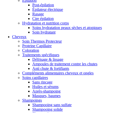
Épilation
Post-épilation
Épilateur électrique
Rasage
Cire épilation
Hydratation et nutrition corps
Soins hydratation peaux sèches et atopiques
Soin hydratant
Cheveux
Soin Thermos Protecteur
Proteine Capillaire
Coloration
Traitements spécifiques
Défrisage & lissage
Ampoules de traitement contre les chutes
Anti chute & fortifiants
Compléments alimentaires cheveux et ongles
Soins capillaires
Sans rinçage
Huiles et sérums
Après-shampoing
Masques, baumes
Shampoings
Shampooing sans sulfate
Shampooing solide