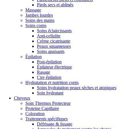
Pieds secs et abîmés
Massage
Jambes lourdes
Soins des mains
Soins corps
Soins éclaircissants
Anti-cellulite
Crème cicatrisante
Peaux squameuses
Soins apaisants
Épilation
Post-épilation
Épilateur électrique
Rasage
Cire épilation
Hydratation et nutrition corps
Soins hydratation peaux sèches et atopiques
Soin hydratant
Cheveux
Soin Thermos Protecteur
Proteine Capillaire
Coloration
Traitements spécifiques
Défrisage & lissage