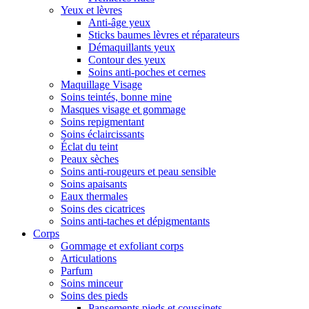
Yeux et lèvres
Anti-âge yeux
Sticks baumes lèvres et réparateurs
Démaquillants yeux
Contour des yeux
Soins anti-poches et cernes
Maquillage Visage
Soins teintés, bonne mine
Masques visage et gommage
Soins repigmentant
Soins éclaircissants
Éclat du teint
Peaux sèches
Soins anti-rougeurs et peau sensible
Soins apaisants
Eaux thermales
Soins des cicatrices
Soins anti-taches et dépigmentants
Corps
Gommage et exfoliant corps
Articulations
Parfum
Soins minceur
Soins des pieds
Pansements pieds et coussinets