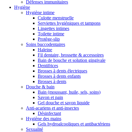
Défenses immunitaires
Hygiène
Hygiène intime
Culotte menstruelle
Serviettes hygiéniques et tampons
Lingettes intimes
Toilette intime
Protège-slip
Soins buccodentaires
Haleine
Fil dentaire, brossette & accessoires
Bain de bouche et solution gingivale
Dentifrices
Brosses à dents électriques
Brosses à dents enfants
Brosses à dents
Douche & bain
Bain (moussant, huile, sels, soins)
Savon et pain
Gel douche et savon liquide
Anti-acariens et anti-insectes
Désinfectant
Hygiène des mains
Gels hydroalcooliques et antibactériens
Sexualité