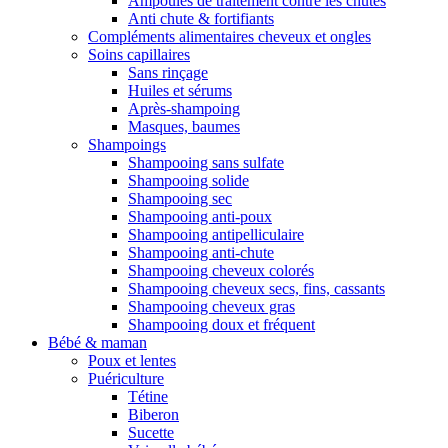
Ampoules de traitement contre les chutes
Anti chute & fortifiants
Compléments alimentaires cheveux et ongles
Soins capillaires
Sans rinçage
Huiles et sérums
Après-shampoing
Masques, baumes
Shampoings
Shampooing sans sulfate
Shampooing solide
Shampooing sec
Shampooing anti-poux
Shampooing antipelliculaire
Shampooing anti-chute
Shampooing cheveux colorés
Shampooing cheveux secs, fins, cassants
Shampooing cheveux gras
Shampooing doux et fréquent
Bébé & maman
Poux et lentes
Puériculture
Tétine
Biberon
Sucette