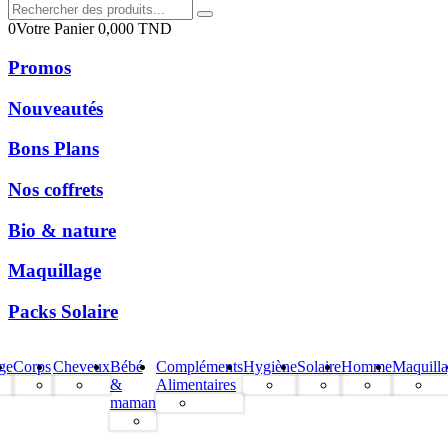
0
Votre Panier
0,000
TND
Promos
Nouveautés
Bons Plans
Nos coffrets
Bio & nature
Maquillage
Packs Solaire
ge
Corps
Cheveux
Bébé
Compléments
Hygiène
Solaire
Homme
Maquill
&
Alimentaires
maman