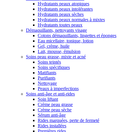
Hydratants peaux atopiques
Hydratants peaux intolérantes
Hydratants peaux sèches
Hydratants peaux normales à mixtes
Hydratants toutes peaux
Démaquillants, nettoyants visage
Cotons démaquillants, lingettes et éponges
Eau micellaire, tonique, lotion
Gel, crème, huile
Lait, mousse, émulsion
Soins peau grasse, mixte et acné
Soins teintés
Soins spécifiques
Matifiants
Purifiants
Nettoyage
Peaux à imperfections
Soins anti-âge et anti-rides
Soin liftant
Crème peau grasse
Crème peau sèche
Sérum anti-âge
Rides marquées, perte de fermeté
Rides installées
Premières rides