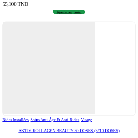
55,100
TND
Ajouter au panier
Rides Installées
,
Soins Anti-Âge Et Anti-Rides
,
Visage
AKTIV KOLLAGEN BEAUTY 30 DOSES (3*10 DOSES)