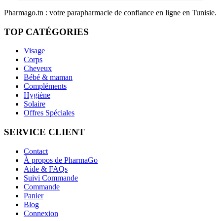
Pharmago.tn : votre parapharmacie de confiance en ligne en Tunisie.
TOP CATÉGORIES
Visage
Corps
Cheveux
Bébé & maman
Compléments
Hygiène
Solaire
Offres Spéciales
SERVICE CLIENT
Contact
À propos de PharmaGo
Aide & FAQs
Suivi Commande
Commande
Panier
Blog
Connexion