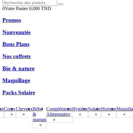
0
Votre Panier
0,000
TND
Promos
Nouveautés
Bons Plans
Nos coffrets
Bio & nature
Maquillage
Packs Solaire
ge
Corps
Cheveux
Bébé
Compléments
Hygiène
Solaire
Homme
Maquill
&
Alimentaires
maman