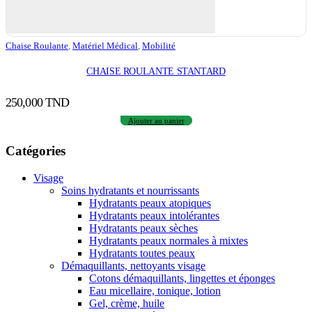
Chaise Roulante
,
Matériel Médical
,
Mobilité
CHAISE ROULANTE STANTARD
250,000
TND
Ajouter au panier
Catégories
Visage
Soins hydratants et nourrissants
Hydratants peaux atopiques
Hydratants peaux intolérantes
Hydratants peaux sèches
Hydratants peaux normales à mixtes
Hydratants toutes peaux
Démaquillants, nettoyants visage
Cotons démaquillants, lingettes et éponges
Eau micellaire, tonique, lotion
Gel, crème, huile