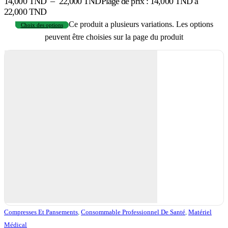
14,000
TND
–
22,000
TND
Plage de prix : 14,000 TND à
22,000 TND
Ce produit a plusieurs variations. Les options
Choix des options
peuvent être choisies sur la page du produit
Compresses Et Pansements
,
Consommable Professionnel De Santé
,
Matériel
Médical