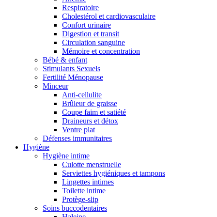
Respiratoire
Cholestérol et cardiovasculaire
Confort urinaire
Digestion et transit
Circulation sanguine
Mémoire et concentration
Bébé & enfant
Stimulants Sexuels
Fertilité Ménopause
Minceur
Anti-cellulite
Brûleur de graisse
Coupe faim et satiété
Draineurs et détox
Ventre plat
Défenses immunitaires
Hygiène
Hygiène intime
Culotte menstruelle
Serviettes hygiéniques et tampons
Lingettes intimes
Toilette intime
Protège-slip
Soins buccodentaires
Haleine