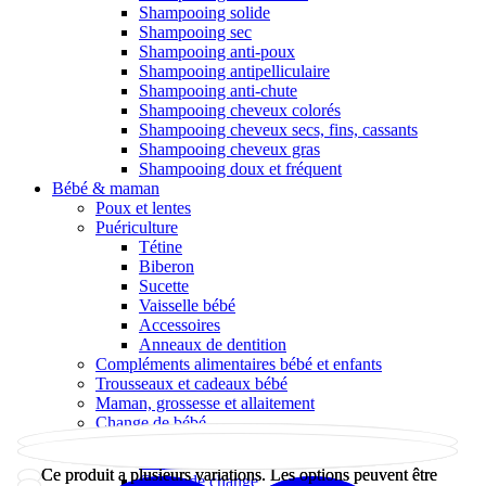
Shampooing solide
Shampooing sec
Shampooing anti-poux
Shampooing antipelliculaire
Shampooing anti-chute
Shampooing cheveux colorés
Shampooing cheveux secs, fins, cassants
Shampooing cheveux gras
Shampooing doux et fréquent
Bébé & maman
Poux et lentes
Puériculture
Tétine
Biberon
Sucette
Vaisselle bébé
Accessoires
Anneaux de dentition
Compléments alimentaires bébé et enfants
Trousseaux et cadeaux bébé
Maman, grossesse et allaitement
Change de bébé
Lingettes nettoyantes bébé
Couches
Ce produit a plusieurs variations. Les options peuvent être
Ce produit a plusieurs variations. Les options peuvent être
Crème de change