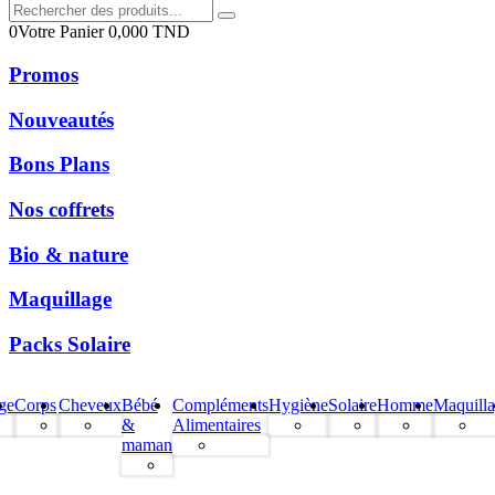
0
Votre Panier
0,000
TND
Promos
Nouveautés
Bons Plans
Nos coffrets
Bio & nature
Maquillage
Packs Solaire
ge
Corps
Cheveux
Bébé
Compléments
Hygiène
Solaire
Homme
Maquill
&
Alimentaires
maman