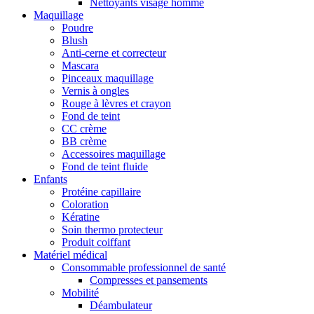
Nettoyants visage homme
Maquillage
Poudre
Blush
Anti-cerne et correcteur
Mascara
Pinceaux maquillage
Vernis à ongles
Rouge à lèvres et crayon
Fond de teint
CC crème
BB crème
Accessoires maquillage
Fond de teint fluide
Enfants
Protéine capillaire
Coloration
Kératine
Soin thermo protecteur
Produit coiffant
Matériel médical
Consommable professionnel de santé
Compresses et pansements
Mobilité
Déambulateur