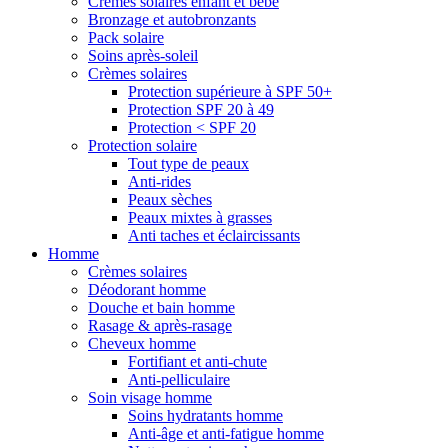
Crèmes solaires enfant et bébé
Bronzage et autobronzants
Pack solaire
Soins après-soleil
Crèmes solaires
Protection supérieure à SPF 50+
Protection SPF 20 à 49
Protection < SPF 20
Protection solaire
Tout type de peaux
Anti-rides
Peaux sèches
Peaux mixtes à grasses
Anti taches et éclaircissants
Homme
Crèmes solaires
Déodorant homme
Douche et bain homme
Rasage & après-rasage
Cheveux homme
Fortifiant et anti-chute
Anti-pelliculaire
Soin visage homme
Soins hydratants homme
Anti-âge et anti-fatigue homme