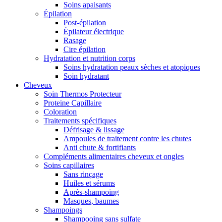
Soins apaisants
Épilation
Post-épilation
Épilateur électrique
Rasage
Cire épilation
Hydratation et nutrition corps
Soins hydratation peaux sèches et atopiques
Soin hydratant
Cheveux
Soin Thermos Protecteur
Proteine Capillaire
Coloration
Traitements spécifiques
Défrisage & lissage
Ampoules de traitement contre les chutes
Anti chute & fortifiants
Compléments alimentaires cheveux et ongles
Soins capillaires
Sans rinçage
Huiles et sérums
Après-shampoing
Masques, baumes
Shampoings
Shampooing sans sulfate