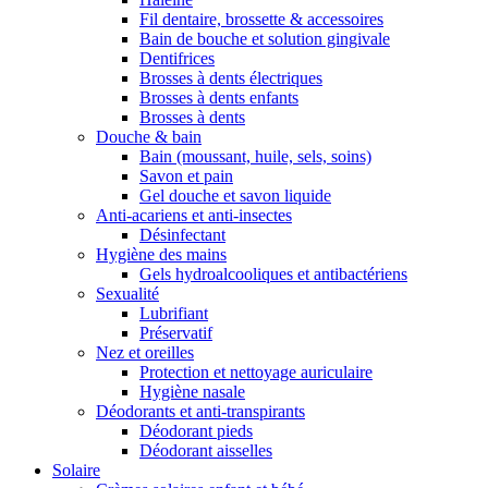
Fil dentaire, brossette & accessoires
Bain de bouche et solution gingivale
Dentifrices
Brosses à dents électriques
Brosses à dents enfants
Brosses à dents
Douche & bain
Bain (moussant, huile, sels, soins)
Savon et pain
Gel douche et savon liquide
Anti-acariens et anti-insectes
Désinfectant
Hygiène des mains
Gels hydroalcooliques et antibactériens
Sexualité
Lubrifiant
Préservatif
Nez et oreilles
Protection et nettoyage auriculaire
Hygiène nasale
Déodorants et anti-transpirants
Déodorant pieds
Déodorant aisselles
Solaire