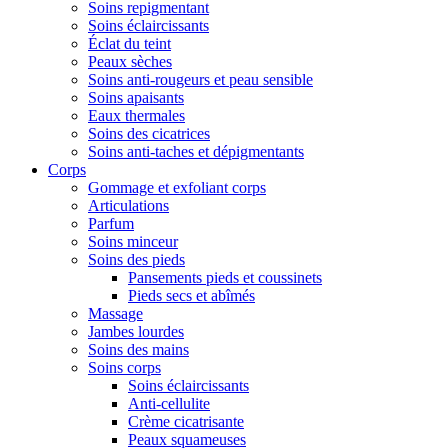
Soins repigmentant
Soins éclaircissants
Éclat du teint
Peaux sèches
Soins anti-rougeurs et peau sensible
Soins apaisants
Eaux thermales
Soins des cicatrices
Soins anti-taches et dépigmentants
Corps
Gommage et exfoliant corps
Articulations
Parfum
Soins minceur
Soins des pieds
Pansements pieds et coussinets
Pieds secs et abîmés
Massage
Jambes lourdes
Soins des mains
Soins corps
Soins éclaircissants
Anti-cellulite
Crème cicatrisante
Peaux squameuses