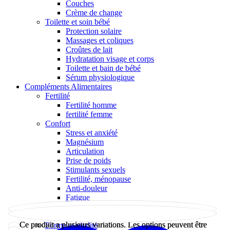
Couches
Crème de change
Toilette et soin bébé
Protection solaire
Massages et coliques
Croûtes de lait
Hydratation visage et corps
Toilette et bain de bébé
Sérum physiologique
Compléments Alimentaires
Fertilité
Fertilité homme
fertilité femme
Confort
Stress et anxiété
Magnésium
Articulation
Prise de poids
Stimulants sexuels
Fertilité, ménopause
Anti-douleur
Fatigue
Santé
Immunité
Ce produit a plusieurs variations. Les options peuvent être
Ce produit a plusieurs variations. Les options peuvent être
Forme et vitalité