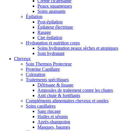
Crème cicatrisante
Peaux squameuses
Soins apaisants
Épilation
Post-épilation
Épilateur électrique
Rasage
Cire épilation
Hydratation et nutrition corps
Soins hydratation peaux sèches et atopiques
Soin hydratant
Cheveux
Soin Thermos Protecteur
Proteine Capillaire
Coloration
Traitements spécifiques
Défrisage & lissage
Ampoules de traitement contre les chutes
Anti chute & fortifiants
Compléments alimentaires cheveux et ongles
Soins capillaires
Sans rinçage
Huiles et sérums
Après-shampoing
Masques, baumes