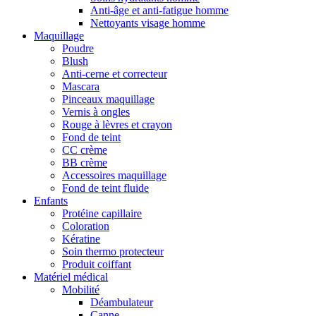
Anti-âge et anti-fatigue homme
Nettoyants visage homme
Maquillage
Poudre
Blush
Anti-cerne et correcteur
Mascara
Pinceaux maquillage
Vernis à ongles
Rouge à lèvres et crayon
Fond de teint
CC crème
BB crème
Accessoires maquillage
Fond de teint fluide
Enfants
Protéine capillaire
Coloration
Kératine
Soin thermo protecteur
Produit coiffant
Matériel médical
Mobilité
Déambulateur
Canne