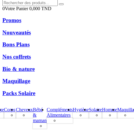
0
Votre Panier
0,000
TND
Promos
Nouveautés
Bons Plans
Nos coffrets
Bio & nature
Maquillage
Packs Solaire
ge
Corps
Cheveux
Bébé
Compléments
Hygiène
Solaire
Homme
Maquill
&
Alimentaires
maman