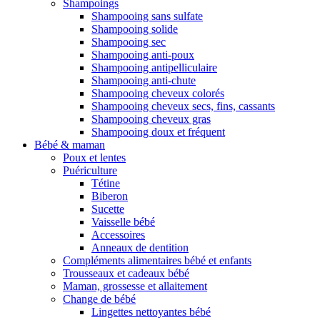
Shampoings
Shampooing sans sulfate
Shampooing solide
Shampooing sec
Shampooing anti-poux
Shampooing antipelliculaire
Shampooing anti-chute
Shampooing cheveux colorés
Shampooing cheveux secs, fins, cassants
Shampooing cheveux gras
Shampooing doux et fréquent
Bébé & maman
Poux et lentes
Puériculture
Tétine
Biberon
Sucette
Vaisselle bébé
Accessoires
Anneaux de dentition
Compléments alimentaires bébé et enfants
Trousseaux et cadeaux bébé
Maman, grossesse et allaitement
Change de bébé
Lingettes nettoyantes bébé