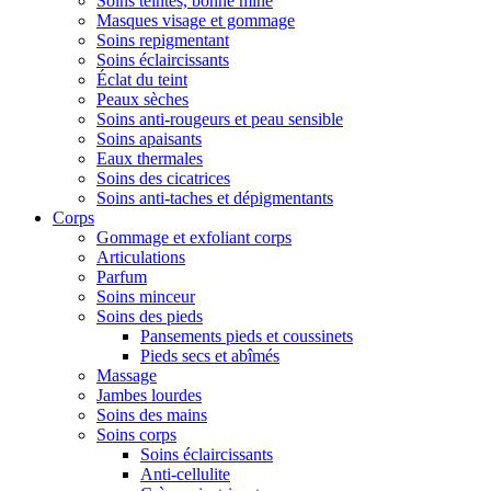
Soins teintés, bonne mine
Masques visage et gommage
Soins repigmentant
Soins éclaircissants
Éclat du teint
Peaux sèches
Soins anti-rougeurs et peau sensible
Soins apaisants
Eaux thermales
Soins des cicatrices
Soins anti-taches et dépigmentants
Corps
Gommage et exfoliant corps
Articulations
Parfum
Soins minceur
Soins des pieds
Pansements pieds et coussinets
Pieds secs et abîmés
Massage
Jambes lourdes
Soins des mains
Soins corps
Soins éclaircissants
Anti-cellulite