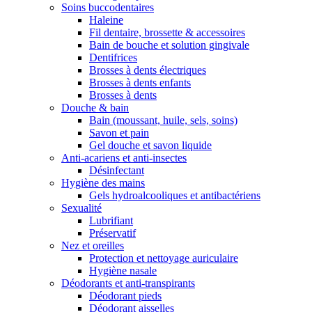
Soins buccodentaires
Haleine
Fil dentaire, brossette & accessoires
Bain de bouche et solution gingivale
Dentifrices
Brosses à dents électriques
Brosses à dents enfants
Brosses à dents
Douche & bain
Bain (moussant, huile, sels, soins)
Savon et pain
Gel douche et savon liquide
Anti-acariens et anti-insectes
Désinfectant
Hygiène des mains
Gels hydroalcooliques et antibactériens
Sexualité
Lubrifiant
Préservatif
Nez et oreilles
Protection et nettoyage auriculaire
Hygiène nasale
Déodorants et anti-transpirants
Déodorant pieds
Déodorant aisselles