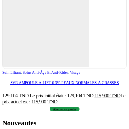
Soin Liftant
,
Soins Anti-Âge Et Anti-Rides
,
Visage
SVR AMPOULE A LIFT 0.3% PEAUX NORMALES A GRASSES
129,104
TND
Le prix initial était : 129,104 TND.
115,900
TND
Le
prix actuel est : 115,900 TND.
Ajouter au panier
Nouveautés