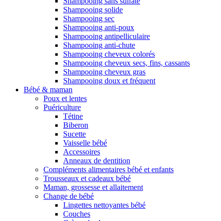
Shampooing sans sulfate
Shampooing solide
Shampooing sec
Shampooing anti-poux
Shampooing antipelliculaire
Shampooing anti-chute
Shampooing cheveux colorés
Shampooing cheveux secs, fins, cassants
Shampooing cheveux gras
Shampooing doux et fréquent
Bébé & maman
Poux et lentes
Puériculture
Tétine
Biberon
Sucette
Vaisselle bébé
Accessoires
Anneaux de dentition
Compléments alimentaires bébé et enfants
Trousseaux et cadeaux bébé
Maman, grossesse et allaitement
Change de bébé
Lingettes nettoyantes bébé
Couches