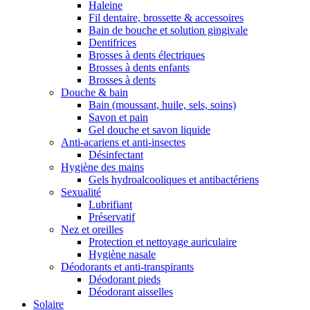
Haleine
Fil dentaire, brossette & accessoires
Bain de bouche et solution gingivale
Dentifrices
Brosses à dents électriques
Brosses à dents enfants
Brosses à dents
Douche & bain
Bain (moussant, huile, sels, soins)
Savon et pain
Gel douche et savon liquide
Anti-acariens et anti-insectes
Désinfectant
Hygiène des mains
Gels hydroalcooliques et antibactériens
Sexualité
Lubrifiant
Préservatif
Nez et oreilles
Protection et nettoyage auriculaire
Hygiène nasale
Déodorants et anti-transpirants
Déodorant pieds
Déodorant aisselles
Solaire