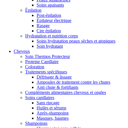
Soins apaisants
Épilation
Post-épilation
Épilateur électrique
Rasage
Cire épilation
Hydratation et nutrition corps
Soins hydratation peaux sèches et atopiques
Soin hydratant
Cheveux
Soin Thermos Protecteur
Proteine Capillaire
Coloration
Traitements spécifiques
Défrisage & lissage
Ampoules de traitement contre les chutes
Anti chute & fortifiants
Compléments alimentaires cheveux et ongles
Soins capillaires
Sans rinçage
Huiles et sérums
Après-shampoing
Masques, baumes
Shampoings