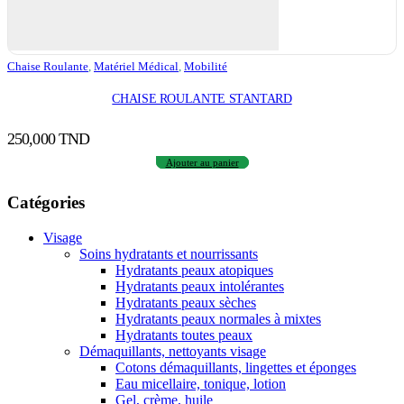
Chaise Roulante
,
Matériel Médical
,
Mobilité
CHAISE ROULANTE STANTARD
250,000
TND
Ajouter au panier
Catégories
Visage
Soins hydratants et nourrissants
Hydratants peaux atopiques
Hydratants peaux intolérantes
Hydratants peaux sèches
Hydratants peaux normales à mixtes
Hydratants toutes peaux
Démaquillants, nettoyants visage
Cotons démaquillants, lingettes et éponges
Eau micellaire, tonique, lotion
Gel, crème, huile