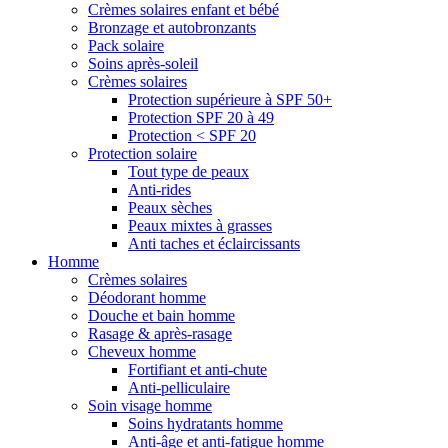
Crèmes solaires enfant et bébé
Bronzage et autobronzants
Pack solaire
Soins après-soleil
Crèmes solaires
Protection supérieure à SPF 50+
Protection SPF 20 à 49
Protection < SPF 20
Protection solaire
Tout type de peaux
Anti-rides
Peaux sèches
Peaux mixtes à grasses
Anti taches et éclaircissants
Homme
Crèmes solaires
Déodorant homme
Douche et bain homme
Rasage & après-rasage
Cheveux homme
Fortifiant et anti-chute
Anti-pelliculaire
Soin visage homme
Soins hydratants homme
Anti-âge et anti-fatigue homme