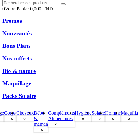
0
Votre Panier
0,000
TND
Promos
Nouveautés
Bons Plans
Nos coffrets
Bio & nature
Maquillage
Packs Solaire
ge
Corps
Cheveux
Bébé
Compléments
Hygiène
Solaire
Homme
Maquill
&
Alimentaires
maman