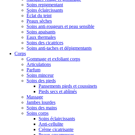
Soins repigmentant
Soins éclaircissants
Éclat du teint
Peaux sèches
Soins anti-rougeurs et peau sensible
Soins apaisants
Eaux thermales
Soins des cicatrices
Soins anti-taches et dépigmentants
Corps
Gommage et exfoliant corps
Articulations
Parfum
Soins minceur
Soins des pieds
Pansements pieds et coussinets
Pieds secs et abîmés
Massage
Jambes lourdes
Soins des mains
Soins corps
Soins éclaircissants
Anti-cellulite
Crème cicatrisante
Peaux squameuses