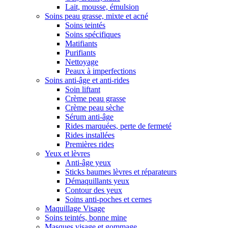
Lait, mousse, émulsion
Soins peau grasse, mixte et acné
Soins teintés
Soins spécifiques
Matifiants
Purifiants
Nettoyage
Peaux à imperfections
Soins anti-âge et anti-rides
Soin liftant
Crème peau grasse
Crème peau sèche
Sérum anti-âge
Rides marquées, perte de fermeté
Rides installées
Premières rides
Yeux et lèvres
Anti-âge yeux
Sticks baumes lèvres et réparateurs
Démaquillants yeux
Contour des yeux
Soins anti-poches et cernes
Maquillage Visage
Soins teintés, bonne mine
Masques visage et gommage