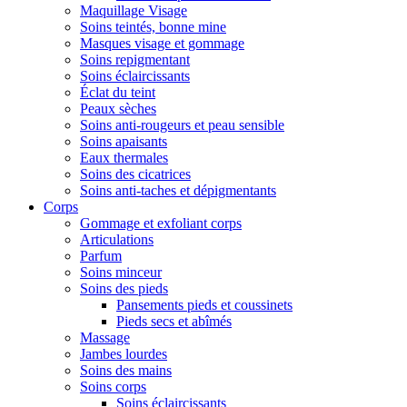
Maquillage Visage
Soins teintés, bonne mine
Masques visage et gommage
Soins repigmentant
Soins éclaircissants
Éclat du teint
Peaux sèches
Soins anti-rougeurs et peau sensible
Soins apaisants
Eaux thermales
Soins des cicatrices
Soins anti-taches et dépigmentants
Corps
Gommage et exfoliant corps
Articulations
Parfum
Soins minceur
Soins des pieds
Pansements pieds et coussinets
Pieds secs et abîmés
Massage
Jambes lourdes
Soins des mains
Soins corps
Soins éclaircissants