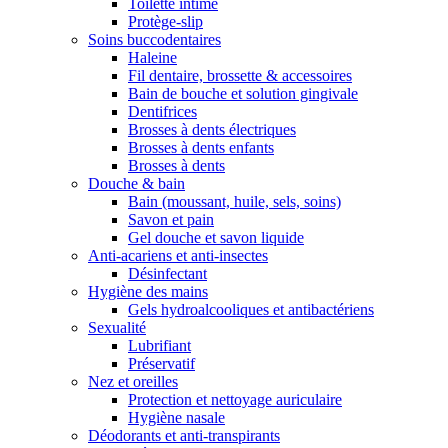
Toilette intime
Protège-slip
Soins buccodentaires
Haleine
Fil dentaire, brossette & accessoires
Bain de bouche et solution gingivale
Dentifrices
Brosses à dents électriques
Brosses à dents enfants
Brosses à dents
Douche & bain
Bain (moussant, huile, sels, soins)
Savon et pain
Gel douche et savon liquide
Anti-acariens et anti-insectes
Désinfectant
Hygiène des mains
Gels hydroalcooliques et antibactériens
Sexualité
Lubrifiant
Préservatif
Nez et oreilles
Protection et nettoyage auriculaire
Hygiène nasale
Déodorants et anti-transpirants