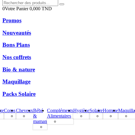
0
Votre Panier
0,000
TND
Promos
Nouveautés
Bons Plans
Nos coffrets
Bio & nature
Maquillage
Packs Solaire
ge
Corps
Cheveux
Bébé
Compléments
Hygiène
Solaire
Homme
Maquill
&
Alimentaires
maman