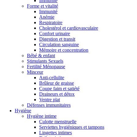
Immunité
Forme et vitalité
Immunité
Anémie
Respiratoire
Cholestérol et cardiovasculaire
Confort urinaire
Digestion et transit
Circulation sanguine
Mémoire et concentration
Bébé & enfant
Stimulants Sexuels
Fertilité Ménopause
Minceur
Anti-cellulite
Brûleur de graisse
Coupe faim et satiété
Draineurs et détox
Ventre plat
Défenses immunitaires
Hygiène
Hygiène intime
Culotte menstruelle
Serviettes hygiéniques et tampons
Lingettes intimes