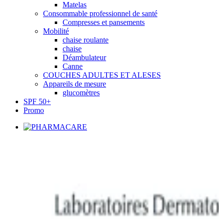
Matelas
Consommable professionnel de santé
Compresses et pansements
Mobilité
chaise roulante
chaise
Déambulateur
Canne
COUCHES ADULTES ET ALESES
Appareils de mesure
glucomètres
SPF 50+
Promo