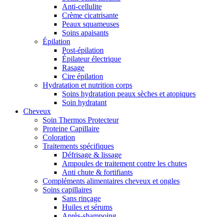
Anti-cellulite
Crème cicatrisante
Peaux squameuses
Soins apaisants
Épilation
Post-épilation
Épilateur électrique
Rasage
Cire épilation
Hydratation et nutrition corps
Soins hydratation peaux sèches et atopiques
Soin hydratant
Cheveux
Soin Thermos Protecteur
Proteine Capillaire
Coloration
Traitements spécifiques
Défrisage & lissage
Ampoules de traitement contre les chutes
Anti chute & fortifiants
Compléments alimentaires cheveux et ongles
Soins capillaires
Sans rinçage
Huiles et sérums
Après-shampoing