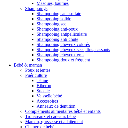
Masques, baumes
Shampoings
Shampooing sans sulfate
Shampooing solide
Shampooing sec
Shampooing anti-poux
Shampooing antipelliculaire
Shampooing anti-chute
Shampooing cheveux colorés
Shampooing cheveux secs, fins, cassants
Shampooing cheveux gras
Shampooing doux et fréquent
Bébé & maman
Poux et lentes
Puériculture
Tétine
Biberon
Sucette
Vaisselle bébé
Accessoires
Anneaux de dentition
Compléments alimentaires bébé et enfants
Trousseaux et cadeaux bébé
Maman, grossesse et allaitement
Change de bébé