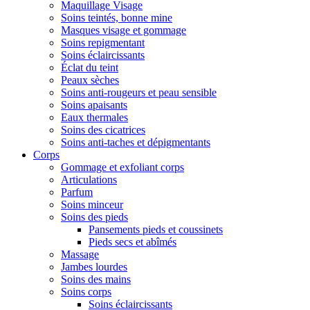
Maquillage Visage
Soins teintés, bonne mine
Masques visage et gommage
Soins repigmentant
Soins éclaircissants
Éclat du teint
Peaux sèches
Soins anti-rougeurs et peau sensible
Soins apaisants
Eaux thermales
Soins des cicatrices
Soins anti-taches et dépigmentants
Corps
Gommage et exfoliant corps
Articulations
Parfum
Soins minceur
Soins des pieds
Pansements pieds et coussinets
Pieds secs et abîmés
Massage
Jambes lourdes
Soins des mains
Soins corps
Soins éclaircissants