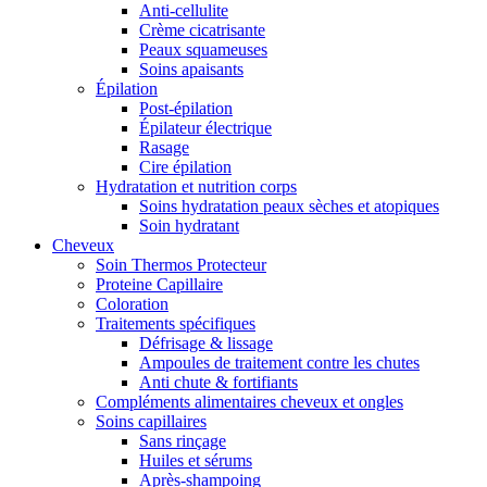
Anti-cellulite
Crème cicatrisante
Peaux squameuses
Soins apaisants
Épilation
Post-épilation
Épilateur électrique
Rasage
Cire épilation
Hydratation et nutrition corps
Soins hydratation peaux sèches et atopiques
Soin hydratant
Cheveux
Soin Thermos Protecteur
Proteine Capillaire
Coloration
Traitements spécifiques
Défrisage & lissage
Ampoules de traitement contre les chutes
Anti chute & fortifiants
Compléments alimentaires cheveux et ongles
Soins capillaires
Sans rinçage
Huiles et sérums
Après-shampoing