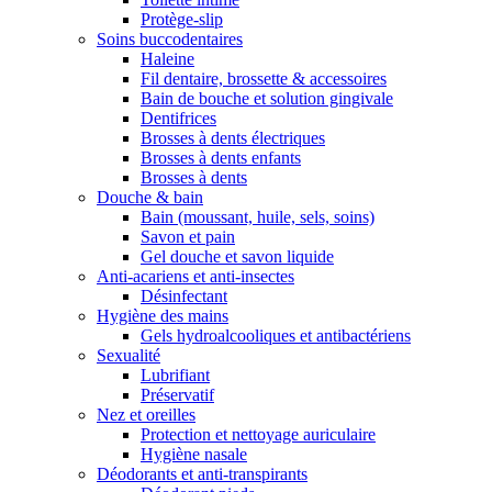
Protège-slip
Soins buccodentaires
Haleine
Fil dentaire, brossette & accessoires
Bain de bouche et solution gingivale
Dentifrices
Brosses à dents électriques
Brosses à dents enfants
Brosses à dents
Douche & bain
Bain (moussant, huile, sels, soins)
Savon et pain
Gel douche et savon liquide
Anti-acariens et anti-insectes
Désinfectant
Hygiène des mains
Gels hydroalcooliques et antibactériens
Sexualité
Lubrifiant
Préservatif
Nez et oreilles
Protection et nettoyage auriculaire
Hygiène nasale
Déodorants et anti-transpirants