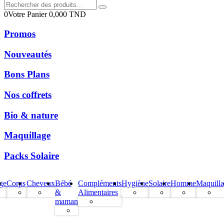
0
Votre Panier
0,000
TND
Promos
Nouveautés
Bons Plans
Nos coffrets
Bio & nature
Maquillage
Packs Solaire
ge
Corps
Cheveux
Bébé
Compléments
Hygiène
Solaire
Homme
Maquill
&
Alimentaires
maman