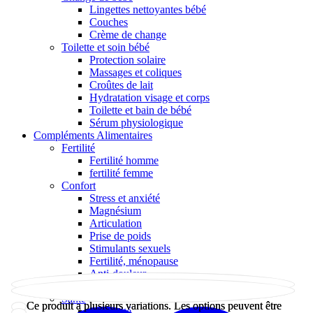
Lingettes nettoyantes bébé
Couches
Crème de change
Toilette et soin bébé
Protection solaire
Massages et coliques
Croûtes de lait
Hydratation visage et corps
Toilette et bain de bébé
Sérum physiologique
Compléments Alimentaires
Fertilité
Fertilité homme
fertilité femme
Confort
Stress et anxiété
Magnésium
Articulation
Prise de poids
Stimulants sexuels
Fertilité, ménopause
Anti-douleur
Fatigue
Santé
Ce produit a plusieurs variations. Les options peuvent être
Ce produit a plusieurs variations. Les options peuvent être
Immunité