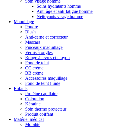
Soin visage homme
Soins hydratants homme
Anti-âge et anti-fatigue homme
Nettoyants visage homme
Maquillage
Poudre
Blush
Anti-cerne et correcteur
Mascara
Pinceaux maquillage
Vernis à ongles
Rouge à lèvres et crayon
Fond de teint
CC crème
BB crème
Accessoires maquillage
Fond de teint fluide
Enfants
Protéine capillaire
Coloration
Kératine
Soin thermo protecteur
Produit coiffant
Matériel médical
Mobilité