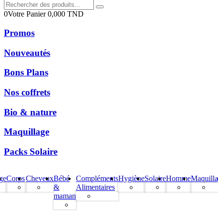
0
Votre Panier
0,000
TND
Promos
Nouveautés
Bons Plans
Nos coffrets
Bio & nature
Maquillage
Packs Solaire
ge
Corps
Cheveux
Bébé
Compléments
Hygiène
Solaire
Homme
Maquill
&
Alimentaires
maman