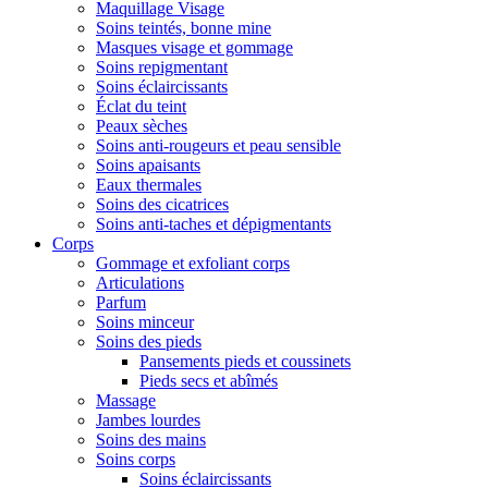
Maquillage Visage
Soins teintés, bonne mine
Masques visage et gommage
Soins repigmentant
Soins éclaircissants
Éclat du teint
Peaux sèches
Soins anti-rougeurs et peau sensible
Soins apaisants
Eaux thermales
Soins des cicatrices
Soins anti-taches et dépigmentants
Corps
Gommage et exfoliant corps
Articulations
Parfum
Soins minceur
Soins des pieds
Pansements pieds et coussinets
Pieds secs et abîmés
Massage
Jambes lourdes
Soins des mains
Soins corps
Soins éclaircissants