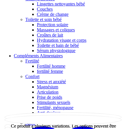
Lingettes nettoyantes bébé
Couches
Crème de change
Toilette et soin bébé
Protection solaire
Massages et coliques
Croûtes de lait
Hydratation visage et corps
Toilette et bain de bébé
Sérum physiologique
Compléments Alimentaires
Fertilité
Fertilité homme
fertilité femme
Confort
Stress et anxiété
Magnésium
Articulation
Prise de poids
Stimulants sexuels
Fertilité, ménopause
Anti-douleur
Fatigue
Santé
Ce produit a plusieurs variations. Les options peuvent être
Ce produit a plusieurs variations. Les options peuvent être
Immunité