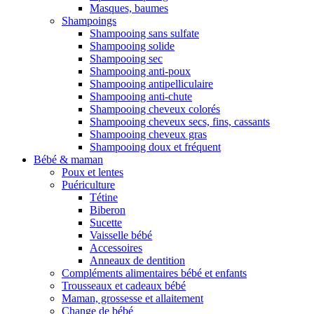
Masques, baumes
Shampoings
Shampooing sans sulfate
Shampooing solide
Shampooing sec
Shampooing anti-poux
Shampooing antipelliculaire
Shampooing anti-chute
Shampooing cheveux colorés
Shampooing cheveux secs, fins, cassants
Shampooing cheveux gras
Shampooing doux et fréquent
Bébé & maman
Poux et lentes
Puériculture
Tétine
Biberon
Sucette
Vaisselle bébé
Accessoires
Anneaux de dentition
Compléments alimentaires bébé et enfants
Trousseaux et cadeaux bébé
Maman, grossesse et allaitement
Change de bébé