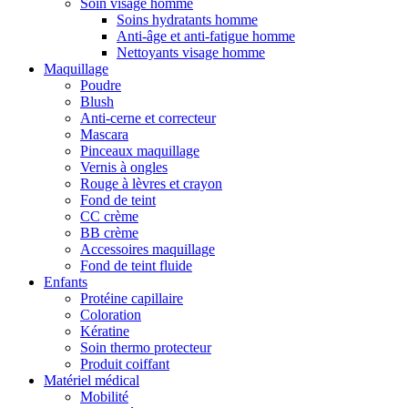
Soin visage homme
Soins hydratants homme
Anti-âge et anti-fatigue homme
Nettoyants visage homme
Maquillage
Poudre
Blush
Anti-cerne et correcteur
Mascara
Pinceaux maquillage
Vernis à ongles
Rouge à lèvres et crayon
Fond de teint
CC crème
BB crème
Accessoires maquillage
Fond de teint fluide
Enfants
Protéine capillaire
Coloration
Kératine
Soin thermo protecteur
Produit coiffant
Matériel médical
Mobilité