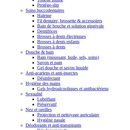
Protège-slip
Soins buccodentaires
Haleine
Fil dentaire, brossette & accessoires
Bain de bouche et solution gingivale
Dentifrices
Brosses à dents électriques
Brosses à dents enfants
Brosses à dents
Douche & bain
Bain (moussant, huile, sels, soins)
Savon et pain
Gel douche et savon liquide
Anti-acariens et anti-insectes
Désinfectant
Hygiène des mains
Gels hydroalcooliques et antibactériens
Sexualité
Lubrifiant
Préservatif
Nez et oreilles
Protection et nettoyage auriculaire
Hygiène nasale
Déodorants et anti-transpirants