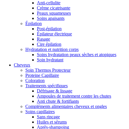
Anti-cellulite
Crème cicatrisante
Peaux squameuses
Soins apaisants
Épilation
Post-épilation
Épilateur électrique
Rasage
Cire épilation
Hydratation et nutrition corps
Soins hydratation peaux sèches et atopiques
Soin hydratant
Cheveux
Soin Thermos Protecteur
Proteine Capillaire
Coloration
Traitements spécifiques
Défrisage & lissage
Ampoules de traitement contre les chutes
Anti chute & fortifiants
Compléments alimentaires cheveux et ongles
Soins capillaires
Sans rinçage
Huiles et sérums
Après-shampoing