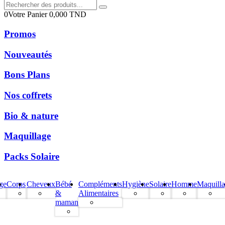
0
Votre Panier
0,000
TND
Promos
Nouveautés
Bons Plans
Nos coffrets
Bio & nature
Maquillage
Packs Solaire
ge
Corps
Cheveux
Bébé
Compléments
Hygiène
Solaire
Homme
Maquill
&
Alimentaires
maman