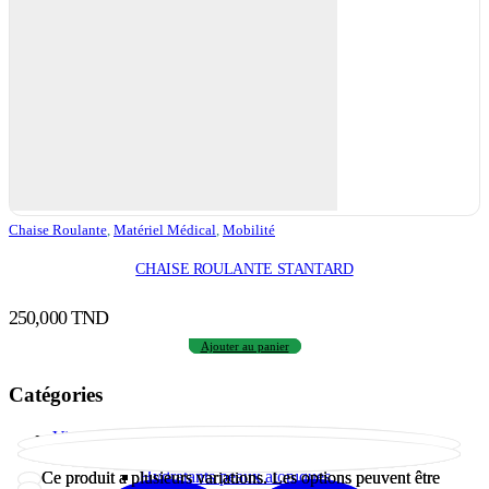
Chaise Roulante
,
Matériel Médical
,
Mobilité
CHAISE ROULANTE STANTARD
250,000
TND
Ajouter au panier
Catégories
Visage
Soins hydratants et nourrissants
Hydratants peaux atopiques
Ce produit a plusieurs variations. Les options peuvent être
Ce produit a plusieurs variations. Les options peuvent être