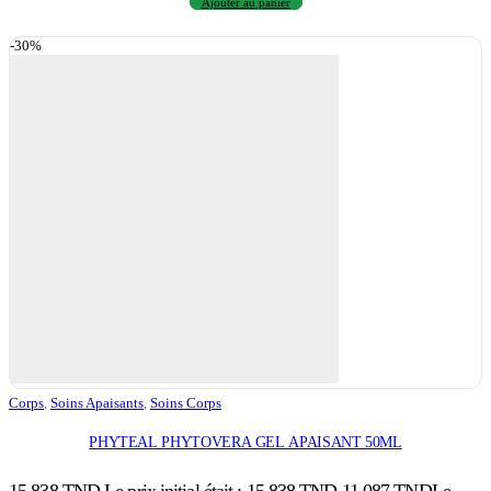
Ajouter au panier
-30%
Corps
,
Soins Apaisants
,
Soins Corps
PHYTEAL PHYTOVERA GEL APAISANT 50ML
15,838
TND
Le prix initial était : 15,838 TND.
11,087
TND
Le