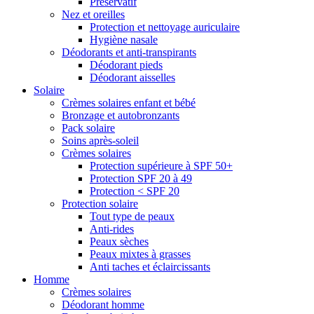
Préservatif
Nez et oreilles
Protection et nettoyage auriculaire
Hygiène nasale
Déodorants et anti-transpirants
Déodorant pieds
Déodorant aisselles
Solaire
Crèmes solaires enfant et bébé
Bronzage et autobronzants
Pack solaire
Soins après-soleil
Crèmes solaires
Protection supérieure à SPF 50+
Protection SPF 20 à 49
Protection < SPF 20
Protection solaire
Tout type de peaux
Anti-rides
Peaux sèches
Peaux mixtes à grasses
Anti taches et éclaircissants
Homme
Crèmes solaires
Déodorant homme