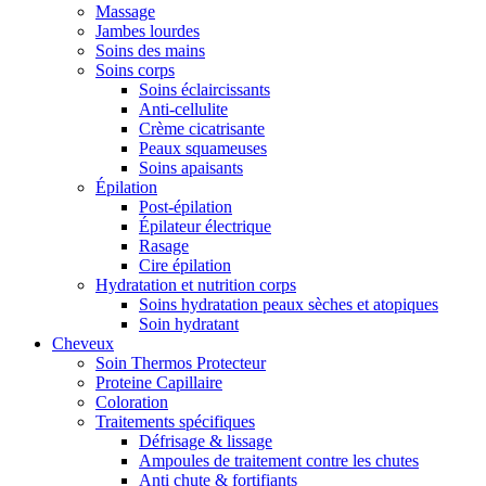
Massage
Jambes lourdes
Soins des mains
Soins corps
Soins éclaircissants
Anti-cellulite
Crème cicatrisante
Peaux squameuses
Soins apaisants
Épilation
Post-épilation
Épilateur électrique
Rasage
Cire épilation
Hydratation et nutrition corps
Soins hydratation peaux sèches et atopiques
Soin hydratant
Cheveux
Soin Thermos Protecteur
Proteine Capillaire
Coloration
Traitements spécifiques
Défrisage & lissage
Ampoules de traitement contre les chutes
Anti chute & fortifiants