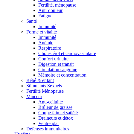
Fertilité, ménopause
Anti-douleur
Fatigue
Santé
Immunité
Forme et vitalité
Immunité
Anémie
Respiratoire
Cholestérol et cardiovasculaire
Confort urinaire
Digestion et transit
Circulation sanguine
Mémoire et concentration
Bébé & enfant
Stimulants Sexuels
Fertilité Ménopause
Minceur
Anti-cellulite
Brûleur de graisse
Coupe faim et satiété
Draineurs et détox
Ventre plat
Défenses immunitaires