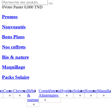
0
Votre Panier
0,000
TND
Promos
Nouveautés
Bons Plans
Nos coffrets
Bio & nature
Maquillage
Packs Solaire
ge
Corps
Cheveux
Bébé
Compléments
Hygiène
Solaire
Homme
Maquill
&
Alimentaires
maman