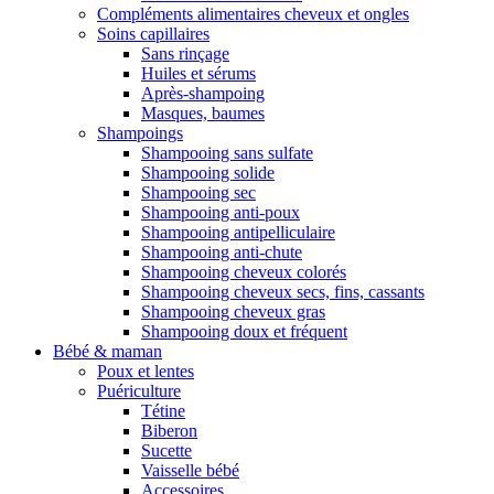
Compléments alimentaires cheveux et ongles
Soins capillaires
Sans rinçage
Huiles et sérums
Après-shampoing
Masques, baumes
Shampoings
Shampooing sans sulfate
Shampooing solide
Shampooing sec
Shampooing anti-poux
Shampooing antipelliculaire
Shampooing anti-chute
Shampooing cheveux colorés
Shampooing cheveux secs, fins, cassants
Shampooing cheveux gras
Shampooing doux et fréquent
Bébé & maman
Poux et lentes
Puériculture
Tétine
Biberon
Sucette
Vaisselle bébé
Accessoires