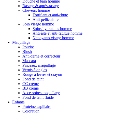
Douche et bain homme
Rasage & après-rasage
Cheveux homme
Fortifiant et anti-chute
Anti-pelliculaire
Soin visage homme
Soins hydratants homme
Anti-âge et anti-fatigue homme
Nettoyants visage homme
Maquillage
Poudre
Blush
Anti-cerne et correcteur
Mascara
Pinceaux maquillage
Vernis à ongles
Rouge à lèvres et crayon
Fond de teint
CC crème
BB crème
Accessoires maquillage
Fond de teint fluide
Enfants
Protéine capillaire
Coloration