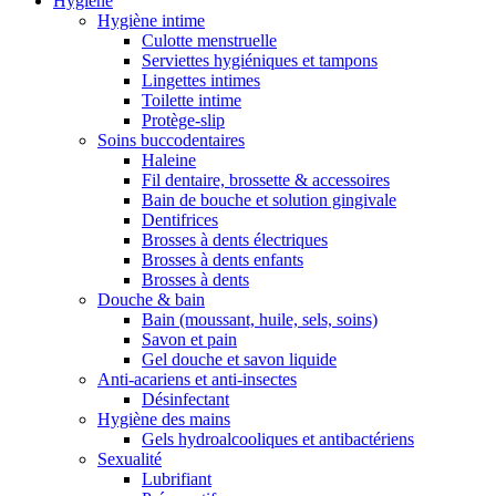
Hygiène
Hygiène intime
Culotte menstruelle
Serviettes hygiéniques et tampons
Lingettes intimes
Toilette intime
Protège-slip
Soins buccodentaires
Haleine
Fil dentaire, brossette & accessoires
Bain de bouche et solution gingivale
Dentifrices
Brosses à dents électriques
Brosses à dents enfants
Brosses à dents
Douche & bain
Bain (moussant, huile, sels, soins)
Savon et pain
Gel douche et savon liquide
Anti-acariens et anti-insectes
Désinfectant
Hygiène des mains
Gels hydroalcooliques et antibactériens
Sexualité
Lubrifiant