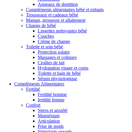
Anneaux de dentition
Compléments alimentaires bébé et enfants
Trousseaux et cadeaux bébé
Maman, grossesse et allaitement
Change de bébé
Lingettes nettoyantes bébé
Couches
Crème de change
Toilette et soin bébé
Protection solaire
Massages et coliques
Croûtes de lait
Hydratation visage et corps
Toilette et bain de bébé
Sérum physiologique
Compléments Alimentaires
Fertilité
Fertilité homme
fertilité femme
Confort
Stress et anxiété
Magnésium
Articulation
Prise de poids
Stimulants sexuels