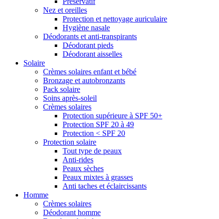
Préservatif
Nez et oreilles
Protection et nettoyage auriculaire
Hygiène nasale
Déodorants et anti-transpirants
Déodorant pieds
Déodorant aisselles
Solaire
Crèmes solaires enfant et bébé
Bronzage et autobronzants
Pack solaire
Soins après-soleil
Crèmes solaires
Protection supérieure à SPF 50+
Protection SPF 20 à 49
Protection < SPF 20
Protection solaire
Tout type de peaux
Anti-rides
Peaux sèches
Peaux mixtes à grasses
Anti taches et éclaircissants
Homme
Crèmes solaires
Déodorant homme