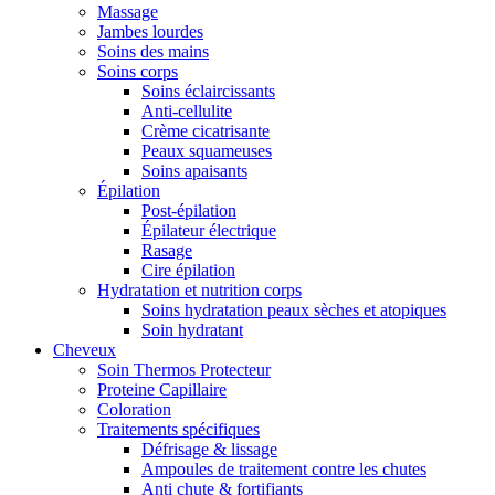
Massage
Jambes lourdes
Soins des mains
Soins corps
Soins éclaircissants
Anti-cellulite
Crème cicatrisante
Peaux squameuses
Soins apaisants
Épilation
Post-épilation
Épilateur électrique
Rasage
Cire épilation
Hydratation et nutrition corps
Soins hydratation peaux sèches et atopiques
Soin hydratant
Cheveux
Soin Thermos Protecteur
Proteine Capillaire
Coloration
Traitements spécifiques
Défrisage & lissage
Ampoules de traitement contre les chutes
Anti chute & fortifiants