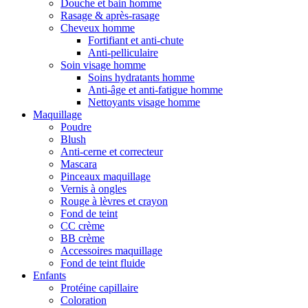
Douche et bain homme
Rasage & après-rasage
Cheveux homme
Fortifiant et anti-chute
Anti-pelliculaire
Soin visage homme
Soins hydratants homme
Anti-âge et anti-fatigue homme
Nettoyants visage homme
Maquillage
Poudre
Blush
Anti-cerne et correcteur
Mascara
Pinceaux maquillage
Vernis à ongles
Rouge à lèvres et crayon
Fond de teint
CC crème
BB crème
Accessoires maquillage
Fond de teint fluide
Enfants
Protéine capillaire
Coloration