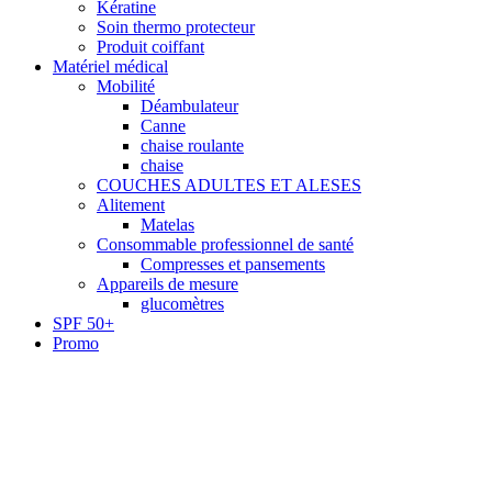
Kératine
Soin thermo protecteur
Produit coiffant
Matériel médical
Mobilité
Déambulateur
Canne
chaise roulante
chaise
COUCHES ADULTES ET ALESES
Alitement
Matelas
Consommable professionnel de santé
Compresses et pansements
Appareils de mesure
glucomètres
SPF 50+
Promo