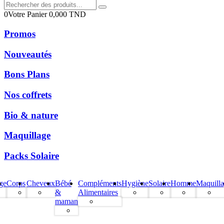
0
Votre Panier
0,000
TND
Promos
Nouveautés
Bons Plans
Nos coffrets
Bio & nature
Maquillage
Packs Solaire
ge
Corps
Cheveux
Bébé
Compléments
Hygiène
Solaire
Homme
Maquill
&
Alimentaires
maman