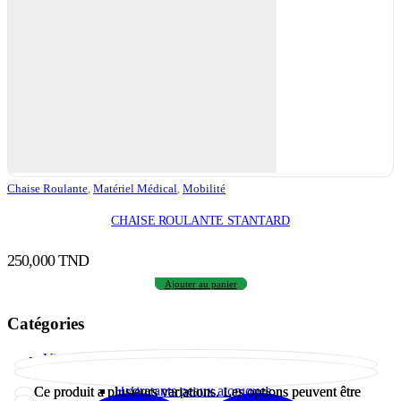
Chaise Roulante
,
Matériel Médical
,
Mobilité
CHAISE ROULANTE STANTARD
250,000
TND
Ajouter au panier
Catégories
Visage
Soins hydratants et nourrissants
Hydratants peaux atopiques
Ce produit a plusieurs variations. Les options peuvent être
Ce produit a plusieurs variations. Les options peuvent être