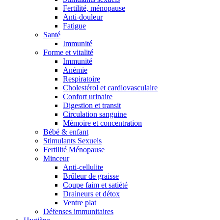
Fertilité, ménopause
Anti-douleur
Fatigue
Santé
Immunité
Forme et vitalité
Immunité
Anémie
Respiratoire
Cholestérol et cardiovasculaire
Confort urinaire
Digestion et transit
Circulation sanguine
Mémoire et concentration
Bébé & enfant
Stimulants Sexuels
Fertilité Ménopause
Minceur
Anti-cellulite
Brûleur de graisse
Coupe faim et satiété
Draineurs et détox
Ventre plat
Défenses immunitaires