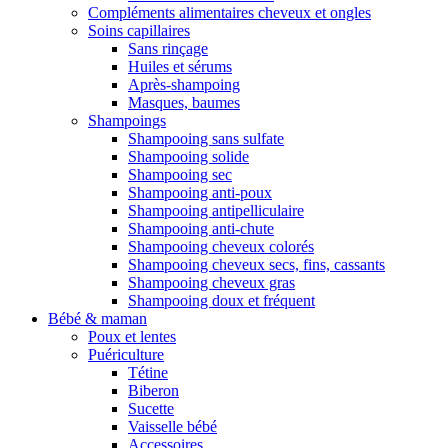
Compléments alimentaires cheveux et ongles
Soins capillaires
Sans rinçage
Huiles et sérums
Après-shampoing
Masques, baumes
Shampoings
Shampooing sans sulfate
Shampooing solide
Shampooing sec
Shampooing anti-poux
Shampooing antipelliculaire
Shampooing anti-chute
Shampooing cheveux colorés
Shampooing cheveux secs, fins, cassants
Shampooing cheveux gras
Shampooing doux et fréquent
Bébé & maman
Poux et lentes
Puériculture
Tétine
Biberon
Sucette
Vaisselle bébé
Accessoires