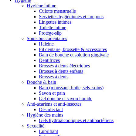
Hygiène
Hygiène intime
Culotte menstruelle
Serviettes hygiéniques et tampons
Lingettes intimes
Toilette intime
Protège-slip
Soins buccodentaires
Haleine
Fil dentaire, brossette & accessoires
Bain de bouche et solution gingivale
Dentifrices
Brosses à dents électriques
Brosses à dents enfants
Brosses à dents
Douche & bain
Bain (moussant, huile, sels, soins)
Savon et pain
Gel douche et savon liquide
Anti-acariens et anti-insectes
Désinfectant
Hygiène des mains
Gels hydroalcooliques et antibactériens
Sexualité
Lubrifiant