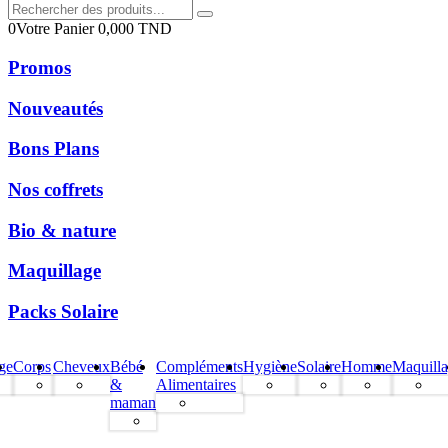
0
Votre Panier
0,000
TND
Promos
Nouveautés
Bons Plans
Nos coffrets
Bio & nature
Maquillage
Packs Solaire
ge
Corps
Cheveux
Bébé
Compléments
Hygiène
Solaire
Homme
Maquill
&
Alimentaires
maman