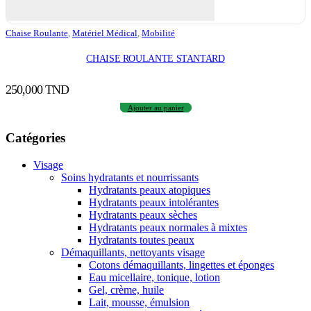
Chaise Roulante
,
Matériel Médical
,
Mobilité
CHAISE ROULANTE STANTARD
250,000
TND
Ajouter au panier
Catégories
Visage
Soins hydratants et nourrissants
Hydratants peaux atopiques
Hydratants peaux intolérantes
Hydratants peaux sèches
Hydratants peaux normales à mixtes
Hydratants toutes peaux
Démaquillants, nettoyants visage
Cotons démaquillants, lingettes et éponges
Eau micellaire, tonique, lotion
Gel, crème, huile
Lait, mousse, émulsion