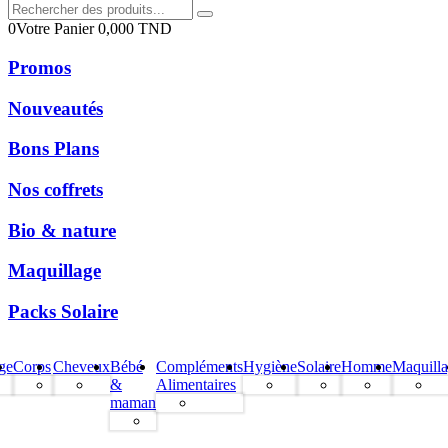
0
Votre Panier
0,000
TND
Promos
Nouveautés
Bons Plans
Nos coffrets
Bio & nature
Maquillage
Packs Solaire
ge
Corps
Cheveux
Bébé
Compléments
Hygiène
Solaire
Homme
Maquill
&
Alimentaires
maman