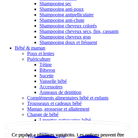
Shampooing sec
Shampooing anti-poux
Shampooing antipelliculaire
Shampooing anti-chute
Shampooing cheveux colorés
Shampooing cheveux secs, fins, cassants
Shampooing cheveux gras
Shampooing doux et fréquent
Bébé & maman
Poux et lentes
Puériculture
Tétine
Biberon
Sucette
Vaisselle bébé
Accessoires
Anneaux de dentition
Compléments alimentaires bébé et enfants
Trousseaux et cadeaux bébé
Maman, grossesse et allaitement
Change de bébé
Lingettes nettoyantes bébé
Couches
Crème de change
Ce produit a plusieurs variations. Les options peuvent être
Ce produit a plusieurs variations. Les options peuvent être
Toilette et soin bébé