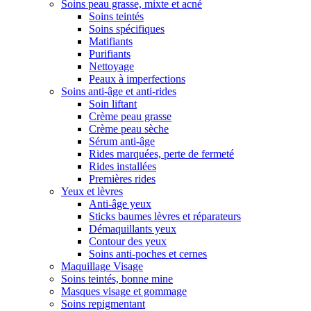
Soins peau grasse, mixte et acné
Soins teintés
Soins spécifiques
Matifiants
Purifiants
Nettoyage
Peaux à imperfections
Soins anti-âge et anti-rides
Soin liftant
Crème peau grasse
Crème peau sèche
Sérum anti-âge
Rides marquées, perte de fermeté
Rides installées
Premières rides
Yeux et lèvres
Anti-âge yeux
Sticks baumes lèvres et réparateurs
Démaquillants yeux
Contour des yeux
Soins anti-poches et cernes
Maquillage Visage
Soins teintés, bonne mine
Masques visage et gommage
Soins repigmentant