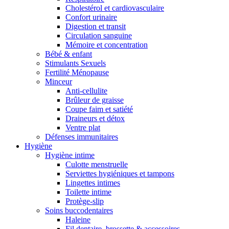
Cholestérol et cardiovasculaire
Confort urinaire
Digestion et transit
Circulation sanguine
Mémoire et concentration
Bébé & enfant
Stimulants Sexuels
Fertilité Ménopause
Minceur
Anti-cellulite
Brûleur de graisse
Coupe faim et satiété
Draineurs et détox
Ventre plat
Défenses immunitaires
Hygiène
Hygiène intime
Culotte menstruelle
Serviettes hygiéniques et tampons
Lingettes intimes
Toilette intime
Protège-slip
Soins buccodentaires
Haleine
Fil dentaire, brossette & accessoires