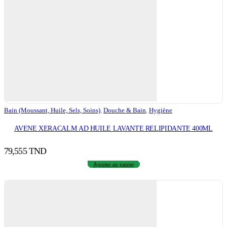
Bain (moussant, Huile, Sels, Soins)
,
Douche & Bain
,
Hygiène
AVENE XERACALM AD HUILE LAVANTE RELIPIDANTE 400ML
79,555
TND
Ajouter au panier