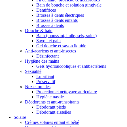
Bain de bouche et solution gingivale
Dentifrices
Brosses à dents électriques
Brosses à dents enfants
Brosses à dents
Douche & bain
Bain (moussant, huile, sels, soins)
Savon et pain
Gel douche et savon liquide
Anti-acariens et anti-insectes
Désinfectant
Hygiène des mains
Gels hydroalcooliques et antibactériens
Sexualité
Lubrifiant
Préservatif
Nez et oreilles
Protection et nettoyage auriculaire
Hygiène nasale
Déodorants et anti-transpirants
Déodorant pieds
Déodorant aisselles
Solaire
Crèmes solaires enfant et bébé