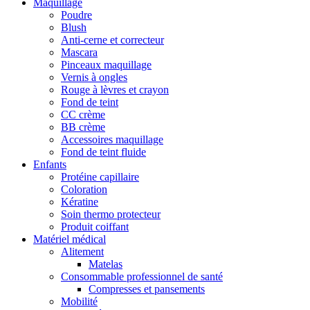
Maquillage
Poudre
Blush
Anti-cerne et correcteur
Mascara
Pinceaux maquillage
Vernis à ongles
Rouge à lèvres et crayon
Fond de teint
CC crème
BB crème
Accessoires maquillage
Fond de teint fluide
Enfants
Protéine capillaire
Coloration
Kératine
Soin thermo protecteur
Produit coiffant
Matériel médical
Alitement
Matelas
Consommable professionnel de santé
Compresses et pansements
Mobilité