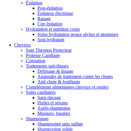
Épilation
Post-épilation
Épilateur électrique
Rasage
Cire épilation
Hydratation et nutrition corps
Soins hydratation peaux sèches et atopiques
Soin hydratant
Cheveux
Soin Thermos Protecteur
Proteine Capillaire
Coloration
Traitements spécifiques
Défrisage & lissage
Ampoules de traitement contre les chutes
Anti chute & fortifiants
Compléments alimentaires cheveux et ongles
Soins capillaires
Sans rinçage
Huiles et sérums
Après-shampoing
Masques, baumes
Shampoings
Shampooing sans sulfate
Shampooing solide