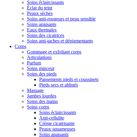
Soins éclaircissants
Éclat du teint
Peaux sèches
Soins anti-rougeurs et peau sensible
Soins apaisants
Eaux thermales
Soins des cicatrices
Soins anti-taches et dépigmentants
Corps
Gommage et exfoliant corps
Articulations
Parfum
Soins minceur
Soins des pieds
Pansements pieds et coussinets
Pieds secs et abîmés
Massage
Jambes lourdes
Soins des mains
Soins corps
Soins éclaircissants
Anti-cellulite
Crème cicatrisante
Peaux squameuses
Soins apaisants