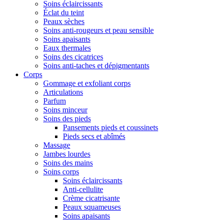
Soins éclaircissants
Éclat du teint
Peaux sèches
Soins anti-rougeurs et peau sensible
Soins apaisants
Eaux thermales
Soins des cicatrices
Soins anti-taches et dépigmentants
Corps
Gommage et exfoliant corps
Articulations
Parfum
Soins minceur
Soins des pieds
Pansements pieds et coussinets
Pieds secs et abîmés
Massage
Jambes lourdes
Soins des mains
Soins corps
Soins éclaircissants
Anti-cellulite
Crème cicatrisante
Peaux squameuses
Soins apaisants