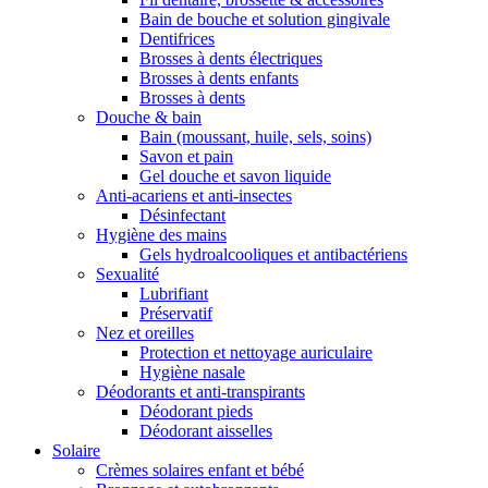
Bain de bouche et solution gingivale
Dentifrices
Brosses à dents électriques
Brosses à dents enfants
Brosses à dents
Douche & bain
Bain (moussant, huile, sels, soins)
Savon et pain
Gel douche et savon liquide
Anti-acariens et anti-insectes
Désinfectant
Hygiène des mains
Gels hydroalcooliques et antibactériens
Sexualité
Lubrifiant
Préservatif
Nez et oreilles
Protection et nettoyage auriculaire
Hygiène nasale
Déodorants et anti-transpirants
Déodorant pieds
Déodorant aisselles
Solaire
Crèmes solaires enfant et bébé