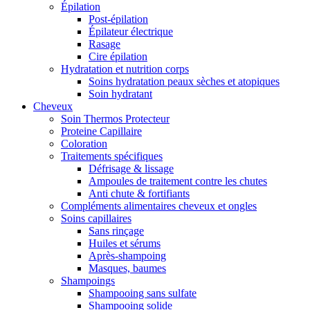
Épilation
Post-épilation
Épilateur électrique
Rasage
Cire épilation
Hydratation et nutrition corps
Soins hydratation peaux sèches et atopiques
Soin hydratant
Cheveux
Soin Thermos Protecteur
Proteine Capillaire
Coloration
Traitements spécifiques
Défrisage & lissage
Ampoules de traitement contre les chutes
Anti chute & fortifiants
Compléments alimentaires cheveux et ongles
Soins capillaires
Sans rinçage
Huiles et sérums
Après-shampoing
Masques, baumes
Shampoings
Shampooing sans sulfate
Shampooing solide