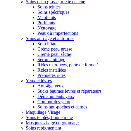
Soins peau grasse, mixte et acné
Soins teintés
Soins spécifiques
Matifiants
Purifiants
Nettoyage
Peaux à imperfections
Soins anti-âge et anti-rides
Soin liftant
Crème peau grasse
Crème peau sèche
Sérum anti-âge
Rides marquées, perte de fermeté
Rides installées
Premières rides
Yeux et lèvres
Anti-âge yeux
Sticks baumes lèvres et réparateurs
Démaquillants yeux
Contour des yeux
Soins anti-poches et cernes
Maquillage Visage
Soins teintés, bonne mine
Masques visage et gommage
Soins repigmentant