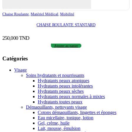
Chaise Roulante
,
Matériel Médical
,
Mobilité
CHAISE ROULANTE STANTARD
250,000
TND
Ajouter au panier
Catégories
Visage
Soins hydratants et nourrissants
Hydratants peaux atopiques
Hydratants peaux intolérantes
Hydratants peaux sèches
Hydratants peaux normales à mixtes
Hydratants toutes peaux
Démaquillants, nettoyants visage
Cotons démaquillants, lingettes et éponges
Eau micellaire, tonique, lotion
Gel, crème, huile
Lait, mousse, émulsion