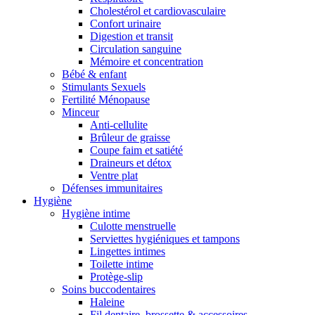
Cholestérol et cardiovasculaire
Confort urinaire
Digestion et transit
Circulation sanguine
Mémoire et concentration
Bébé & enfant
Stimulants Sexuels
Fertilité Ménopause
Minceur
Anti-cellulite
Brûleur de graisse
Coupe faim et satiété
Draineurs et détox
Ventre plat
Défenses immunitaires
Hygiène
Hygiène intime
Culotte menstruelle
Serviettes hygiéniques et tampons
Lingettes intimes
Toilette intime
Protège-slip
Soins buccodentaires
Haleine
Fil dentaire, brossette & accessoires