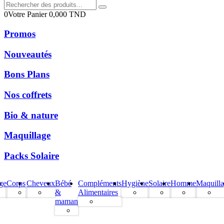
0
Votre Panier
0,000
TND
Promos
Nouveautés
Bons Plans
Nos coffrets
Bio & nature
Maquillage
Packs Solaire
ge
Corps
Cheveux
Bébé
Compléments
Hygiène
Solaire
Homme
Maquill
&
Alimentaires
maman