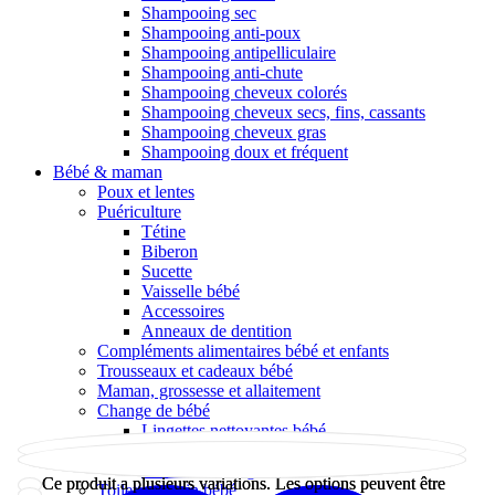
Shampooing sec
Shampooing anti-poux
Shampooing antipelliculaire
Shampooing anti-chute
Shampooing cheveux colorés
Shampooing cheveux secs, fins, cassants
Shampooing cheveux gras
Shampooing doux et fréquent
Bébé & maman
Poux et lentes
Puériculture
Tétine
Biberon
Sucette
Vaisselle bébé
Accessoires
Anneaux de dentition
Compléments alimentaires bébé et enfants
Trousseaux et cadeaux bébé
Maman, grossesse et allaitement
Change de bébé
Lingettes nettoyantes bébé
Couches
Crème de change
Ce produit a plusieurs variations. Les options peuvent être
Ce produit a plusieurs variations. Les options peuvent être
Toilette et soin bébé