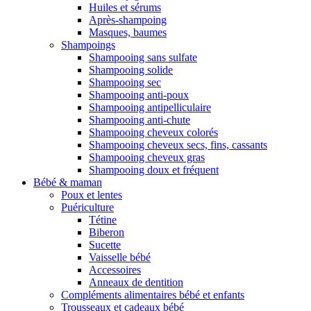
Huiles et sérums
Après-shampoing
Masques, baumes
Shampoings
Shampooing sans sulfate
Shampooing solide
Shampooing sec
Shampooing anti-poux
Shampooing antipelliculaire
Shampooing anti-chute
Shampooing cheveux colorés
Shampooing cheveux secs, fins, cassants
Shampooing cheveux gras
Shampooing doux et fréquent
Bébé & maman
Poux et lentes
Puériculture
Tétine
Biberon
Sucette
Vaisselle bébé
Accessoires
Anneaux de dentition
Compléments alimentaires bébé et enfants
Trousseaux et cadeaux bébé