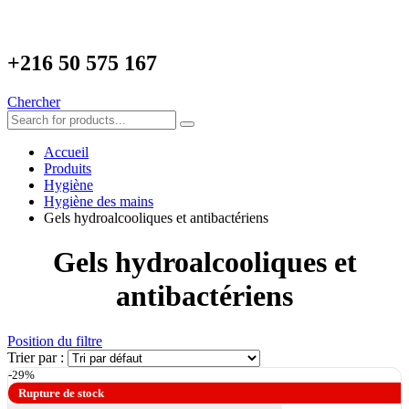
+216
50 575 167
Chercher
Accueil
Produits
Hygiène
Hygiène des mains
Gels hydroalcooliques et antibactériens
Gels hydroalcooliques et
antibactériens
Position du filtre
Trier par :
-29%
Rupture de stock