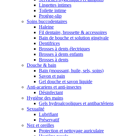
Lingettes intimes
Toilette intime
Protège-slip
Soins buccodentaires
Haleine
Fil dentaire, brossette & accessoires
Bain de bouche et solution gingivale
Dentifrices
Brosses à dents électriques
Brosses à dents enfants
Brosses à dents
Douche & bain
Bain (moussant, huile, sels, soins)
Savon et pain
Gel douche et savon liquide
Anti-acariens et anti-insectes
Désinfectant
Hygiène des mains
Gels hydroalcooliques et antibactériens
Sexualité
Lubrifiant
Préservatif
Nez et oreilles
Protection et nettoyage auriculaire