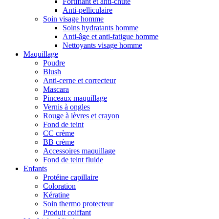
Fortifiant et anti-chute
Anti-pelliculaire
Soin visage homme
Soins hydratants homme
Anti-âge et anti-fatigue homme
Nettoyants visage homme
Maquillage
Poudre
Blush
Anti-cerne et correcteur
Mascara
Pinceaux maquillage
Vernis à ongles
Rouge à lèvres et crayon
Fond de teint
CC crème
BB crème
Accessoires maquillage
Fond de teint fluide
Enfants
Protéine capillaire
Coloration
Kératine
Soin thermo protecteur
Produit coiffant