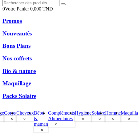
0
Votre Panier
0,000
TND
Promos
Nouveautés
Bons Plans
Nos coffrets
Bio & nature
Maquillage
Packs Solaire
ge
Corps
Cheveux
Bébé
Compléments
Hygiène
Solaire
Homme
Maquill
&
Alimentaires
maman