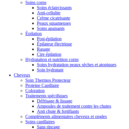
Soins corps
Soins éclaircissants
Anti-cellulite
Crème cicatrisante
Peaux squameuses
Soins apaisants
Épilation
Post-épilation
Épilateur électrique
Rasage
Cire épilation
Hydratation et nutrition corps
Soins hydratation peaux sèches et atopiques
Soin hydratant
Cheveux
Soin Thermos Protecteur
Proteine Capillaire
Coloration
Traitements spécifiques
Défrisage & lissage
Ampoules de traitement contre les chutes
Anti chute & fortifiants
Compléments alimentaires cheveux et ongles
Soins capillaires
Sans rinçage