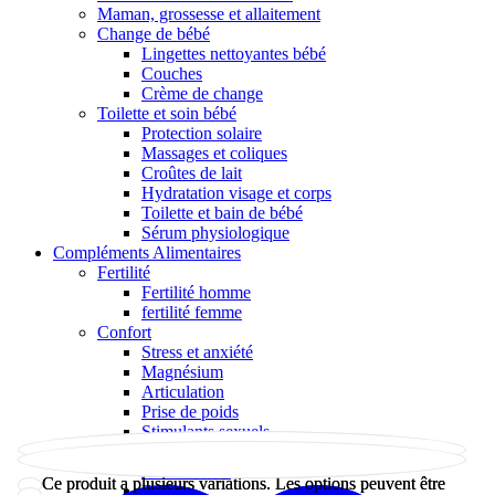
Maman, grossesse et allaitement
Change de bébé
Lingettes nettoyantes bébé
Couches
Crème de change
Toilette et soin bébé
Protection solaire
Massages et coliques
Croûtes de lait
Hydratation visage et corps
Toilette et bain de bébé
Sérum physiologique
Compléments Alimentaires
Fertilité
Fertilité homme
fertilité femme
Confort
Stress et anxiété
Magnésium
Articulation
Prise de poids
Stimulants sexuels
Fertilité, ménopause
Anti-douleur
Ce produit a plusieurs variations. Les options peuvent être
Ce produit a plusieurs variations. Les options peuvent être
Fatigue