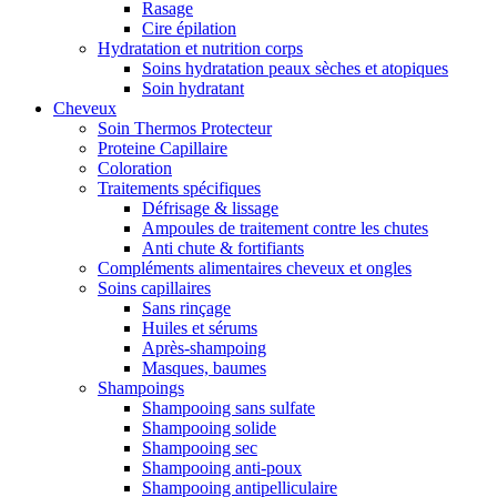
Rasage
Cire épilation
Hydratation et nutrition corps
Soins hydratation peaux sèches et atopiques
Soin hydratant
Cheveux
Soin Thermos Protecteur
Proteine Capillaire
Coloration
Traitements spécifiques
Défrisage & lissage
Ampoules de traitement contre les chutes
Anti chute & fortifiants
Compléments alimentaires cheveux et ongles
Soins capillaires
Sans rinçage
Huiles et sérums
Après-shampoing
Masques, baumes
Shampoings
Shampooing sans sulfate
Shampooing solide
Shampooing sec
Shampooing anti-poux
Shampooing antipelliculaire