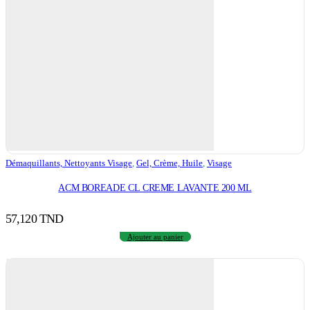
Démaquillants, Nettoyants Visage
,
Gel, Crème, Huile
,
Visage
ACM BOREADE CL CREME LAVANTE 200 ML
57,120
TND
Ajouter au panier