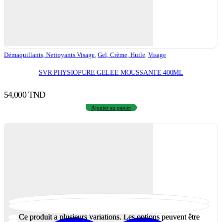
Démaquillants, Nettoyants Visage
,
Gel, Crème, Huile
,
Visage
SVR PHYSIOPURE GELEE MOUSSANTE 400ML
54,000
TND
Ajouter au panier
Ce produit a plusieurs variations. Les options peuvent être
Ce produit a plusieurs variations. Les options peuvent être