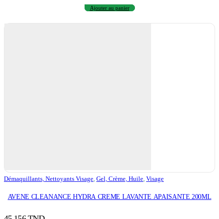
Ajouter au panier
Démaquillants, Nettoyants Visage
,
Gel, Crème, Huile
,
Visage
AVENE CLEANANCE HYDRA CREME LAVANTE APAISANTE 200ML
45,156
TND