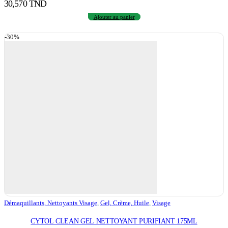
30,570
TND
Ajouter au panier
-30%
Démaquillants, Nettoyants Visage
,
Gel, Crème, Huile
,
Visage
CYTOL CLEAN GEL NETTOYANT PURIFIANT 175ML