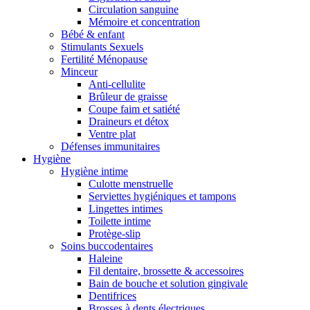
Circulation sanguine
Mémoire et concentration
Bébé & enfant
Stimulants Sexuels
Fertilité Ménopause
Minceur
Anti-cellulite
Brûleur de graisse
Coupe faim et satiété
Draineurs et détox
Ventre plat
Défenses immunitaires
Hygiène
Hygiène intime
Culotte menstruelle
Serviettes hygiéniques et tampons
Lingettes intimes
Toilette intime
Protège-slip
Soins buccodentaires
Haleine
Fil dentaire, brossette & accessoires
Bain de bouche et solution gingivale
Dentifrices
Brosses à dents électriques