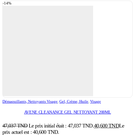
-14%
Démaquillants, Nettoyants Visage
,
Gel, Crème, Huile
,
Visage
AVENE CLEANANCE GEL NETTOYANT 200ML
47,037
TND
Le prix initial était : 47,037 TND.
40,600
TND
Le
prix actuel est : 40,600 TND.