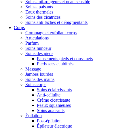
Soins anti-rougeurs et peau sensible
Soins apaisants
Eaux thermales
Soins des cicatrices
Soins anti-taches et dépigmentants
Corps
Gommage et exfoliant corps
Articulations
Parfum
Soins minceur
Soins des pieds
Pansements pieds et coussinets
Pieds secs et abîmés
Massage
Jambes lourdes
Soins des mains
Soins corps
Soins éclaircissants
Anti-cellulite
Crème cicatrisante
Peaux squameuses
Soins apaisants
Épilation
Post-épilation
Épilateur électrique