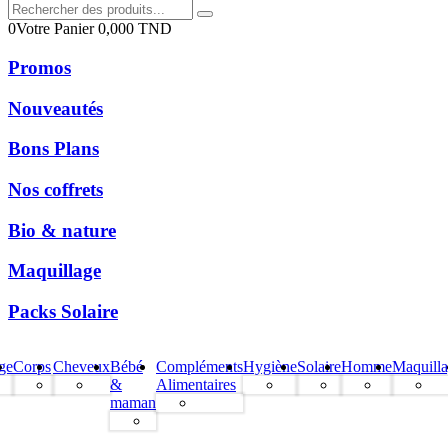
0
Votre Panier
0,000
TND
Promos
Nouveautés
Bons Plans
Nos coffrets
Bio & nature
Maquillage
Packs Solaire
ge
Corps
Cheveux
Bébé
Compléments
Hygiène
Solaire
Homme
Maquill
&
Alimentaires
maman