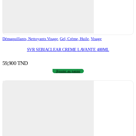
Démaquillants, Nettoyants Visage
,
Gel, Crème, Huile
,
Visage
SVR SEBIACLEAR CREME LAVANTE 400ML
59,900
TND
Ajouter au panier