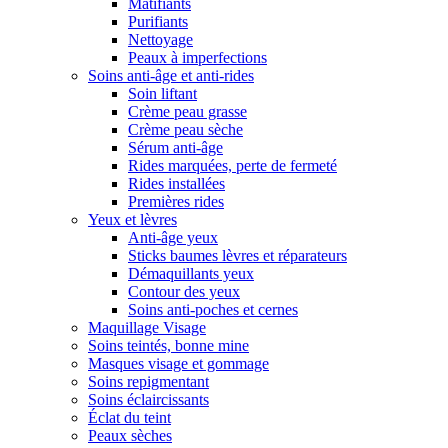
Matifiants
Purifiants
Nettoyage
Peaux à imperfections
Soins anti-âge et anti-rides
Soin liftant
Crème peau grasse
Crème peau sèche
Sérum anti-âge
Rides marquées, perte de fermeté
Rides installées
Premières rides
Yeux et lèvres
Anti-âge yeux
Sticks baumes lèvres et réparateurs
Démaquillants yeux
Contour des yeux
Soins anti-poches et cernes
Maquillage Visage
Soins teintés, bonne mine
Masques visage et gommage
Soins repigmentant
Soins éclaircissants
Éclat du teint
Peaux sèches