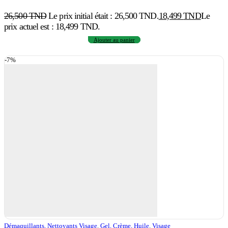
26,500
TND
Le prix initial était : 26,500 TND.
18,499
TND
Le
prix actuel est : 18,499 TND.
Ajouter au panier
-7%
Démaquillants, Nettoyants Visage
,
Gel, Crème, Huile
,
Visage