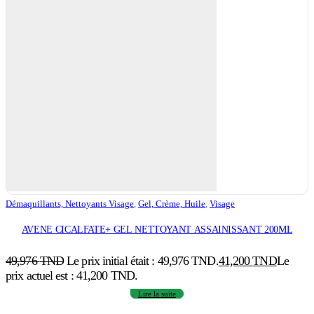
Démaquillants, Nettoyants Visage
,
Gel, Crème, Huile
,
Visage
AVENE CICALFATE+ GEL NETTOYANT ASSAINISSANT 200ML
49,976
TND
Le prix initial était : 49,976 TND.
41,200
TND
Le
prix actuel est : 41,200 TND.
Lire la suite