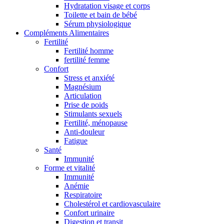
Hydratation visage et corps
Toilette et bain de bébé
Sérum physiologique
Compléments Alimentaires
Fertilité
Fertilité homme
fertilité femme
Confort
Stress et anxiété
Magnésium
Articulation
Prise de poids
Stimulants sexuels
Fertilité, ménopause
Anti-douleur
Fatigue
Santé
Immunité
Forme et vitalité
Immunité
Anémie
Respiratoire
Cholestérol et cardiovasculaire
Confort urinaire
Digestion et transit