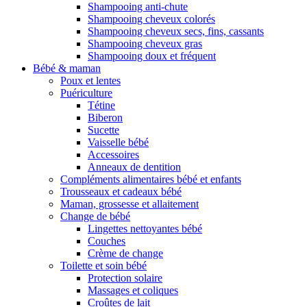
Shampooing anti-chute
Shampooing cheveux colorés
Shampooing cheveux secs, fins, cassants
Shampooing cheveux gras
Shampooing doux et fréquent
Bébé & maman
Poux et lentes
Puériculture
Tétine
Biberon
Sucette
Vaisselle bébé
Accessoires
Anneaux de dentition
Compléments alimentaires bébé et enfants
Trousseaux et cadeaux bébé
Maman, grossesse et allaitement
Change de bébé
Lingettes nettoyantes bébé
Couches
Crème de change
Toilette et soin bébé
Protection solaire
Massages et coliques
Croûtes de lait