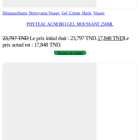
Démaquillants, Nettoyants Visage
,
Gel, Crème, Huile
,
Visage
PHYTEAL ACNEBIO GEL MOUSSANT 250ML
23,797
TND
Le prix initial était : 23,797 TND.
17,848
TND
Le
prix actuel est : 17,848 TND.
Ajouter au panier