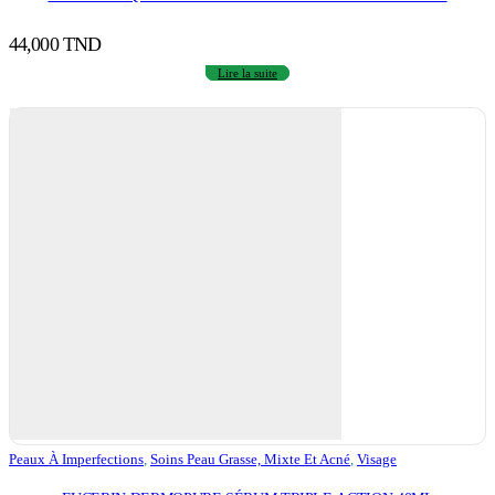
44,000
TND
Lire la suite
Peaux À Imperfections
,
Soins Peau Grasse, Mixte Et Acné
,
Visage