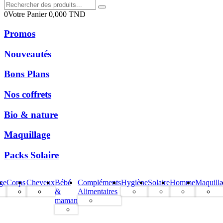
0
Votre Panier
0,000
TND
Promos
Nouveautés
Bons Plans
Nos coffrets
Bio & nature
Maquillage
Packs Solaire
ge
Corps
Cheveux
Bébé
Compléments
Hygiène
Solaire
Homme
Maquill
&
Alimentaires
maman