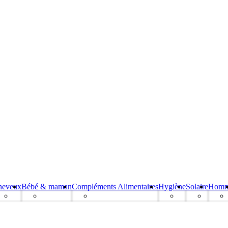
heveux
Bébé & maman
Compléments Alimentaires
Hygiène
Solaire
Hom