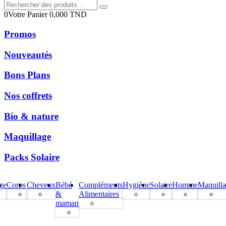
0
Votre Panier
0,000
TND
Promos
Nouveautés
Bons Plans
Nos coffrets
Bio & nature
Maquillage
Packs Solaire
ge
Corps
Cheveux
Bébé
Compléments
Hygiène
Solaire
Homme
Maquill
&
Alimentaires
maman