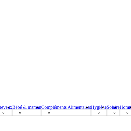
heveux
Bébé & maman
Compléments Alimentaires
Hygiène
Solaire
Hom