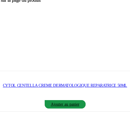
 sur la page du produit
 sur la page du produit
CYTOL CENTELLA CREME DERMATOLOGIQUE REPARATRICE 50ML
Ajouter au panier