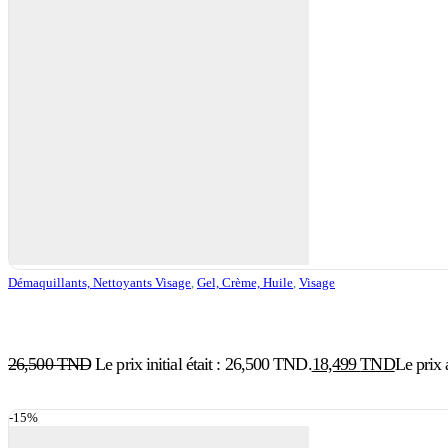
Démaquillants, Nettoyants Visage
,
Gel, Crème, Huile
,
Visage
26,500
TND
Le prix initial était : 26,500 TND.
18,499
TND
Le prix 
-15%