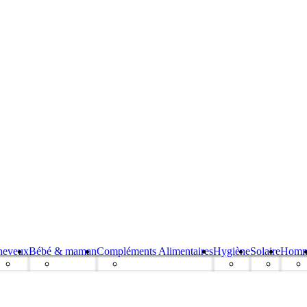
heveux
Bébé & maman
Compléments Alimentaires
Hygiène
Solaire
Hom