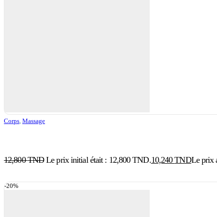
Corps
,
Massage
12,800
TND
Le prix initial était : 12,800 TND.
10,240
TND
Le prix 
-20%