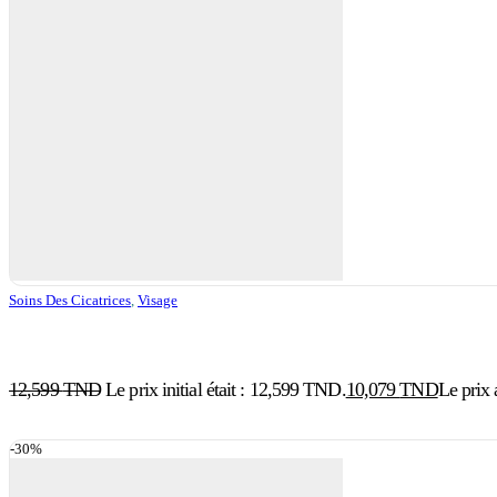
Soins Des Cicatrices
,
Visage
12,599
TND
Le prix initial était : 12,599 TND.
10,079
TND
Le prix 
-30%