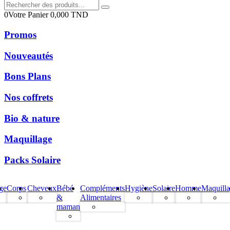
0
Votre Panier
0,000
TND
Promos
Nouveautés
Bons Plans
Nos coffrets
Bio & nature
Maquillage
Packs Solaire
ge
Corps
Cheveux
Bébé
Compléments
Hygiène
Solaire
Homme
Maquill
&
Alimentaires
maman