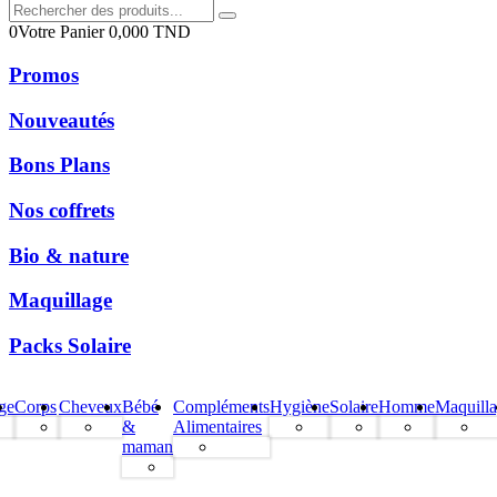
0
Votre Panier
0,000
TND
Promos
Nouveautés
Bons Plans
Nos coffrets
Bio & nature
Maquillage
Packs Solaire
ge
Corps
Cheveux
Bébé
Compléments
Hygiène
Solaire
Homme
Maquill
&
Alimentaires
maman