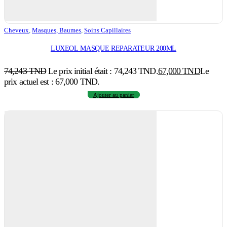
Cheveux
,
Masques, Baumes
,
Soins Capillaires
LUXEOL MASQUE REPARATEUR 200ML
74,243
TND
Le prix initial était : 74,243 TND.
67,000
TND
Le
prix actuel est : 67,000 TND.
Ajouter au panier