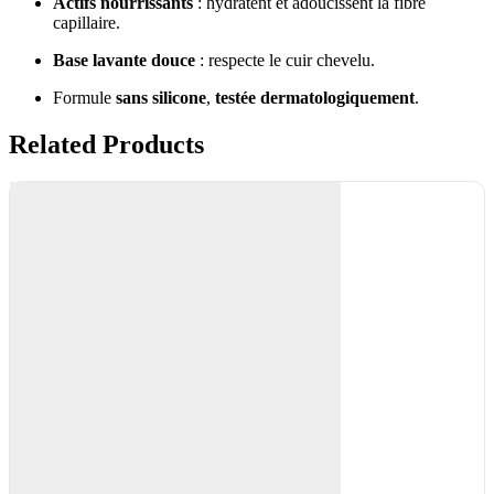
Actifs nourrissants
: hydratent et adoucissent la fibre
capillaire.
Base lavante douce
: respecte le cuir chevelu.
Formule
sans silicone
,
testée dermatologiquement
.
Related Products