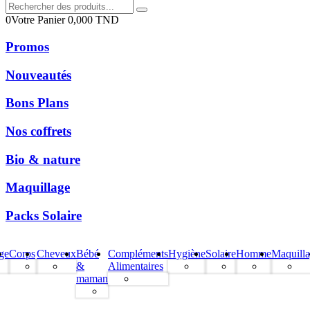
0
Votre Panier
0,000
TND
Promos
Nouveautés
Bons Plans
Nos coffrets
Bio & nature
Maquillage
Packs Solaire
ge
Corps
Cheveux
Bébé
Compléments
Hygiène
Solaire
Homme
Maquill
&
Alimentaires
maman