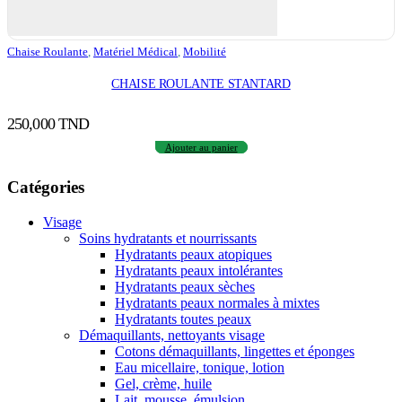
Chaise Roulante
,
Matériel Médical
,
Mobilité
CHAISE ROULANTE STANTARD
250,000
TND
Ajouter au panier
Catégories
Visage
Soins hydratants et nourrissants
Hydratants peaux atopiques
Hydratants peaux intolérantes
Hydratants peaux sèches
Hydratants peaux normales à mixtes
Hydratants toutes peaux
Démaquillants, nettoyants visage
Cotons démaquillants, lingettes et éponges
Eau micellaire, tonique, lotion
Gel, crème, huile
Lait, mousse, émulsion