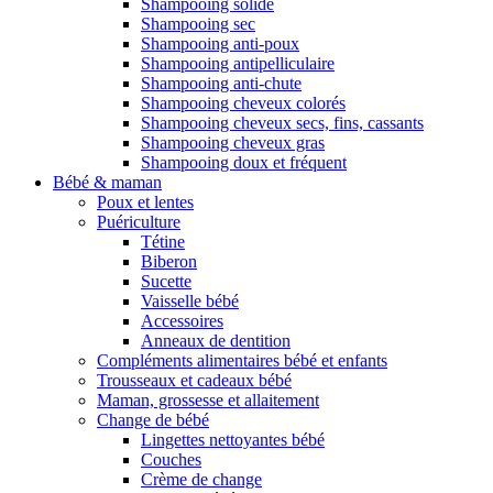
Shampooing solide
Shampooing sec
Shampooing anti-poux
Shampooing antipelliculaire
Shampooing anti-chute
Shampooing cheveux colorés
Shampooing cheveux secs, fins, cassants
Shampooing cheveux gras
Shampooing doux et fréquent
Bébé & maman
Poux et lentes
Puériculture
Tétine
Biberon
Sucette
Vaisselle bébé
Accessoires
Anneaux de dentition
Compléments alimentaires bébé et enfants
Trousseaux et cadeaux bébé
Maman, grossesse et allaitement
Change de bébé
Lingettes nettoyantes bébé
Couches
Crème de change