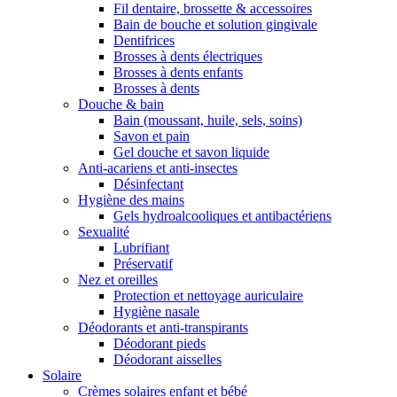
Fil dentaire, brossette & accessoires
Bain de bouche et solution gingivale
Dentifrices
Brosses à dents électriques
Brosses à dents enfants
Brosses à dents
Douche & bain
Bain (moussant, huile, sels, soins)
Savon et pain
Gel douche et savon liquide
Anti-acariens et anti-insectes
Désinfectant
Hygiène des mains
Gels hydroalcooliques et antibactériens
Sexualité
Lubrifiant
Préservatif
Nez et oreilles
Protection et nettoyage auriculaire
Hygiène nasale
Déodorants et anti-transpirants
Déodorant pieds
Déodorant aisselles
Solaire
Crèmes solaires enfant et bébé