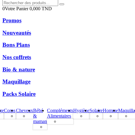
0
Votre Panier
0,000
TND
Promos
Nouveautés
Bons Plans
Nos coffrets
Bio & nature
Maquillage
Packs Solaire
ge
Corps
Cheveux
Bébé
Compléments
Hygiène
Solaire
Homme
Maquill
&
Alimentaires
maman