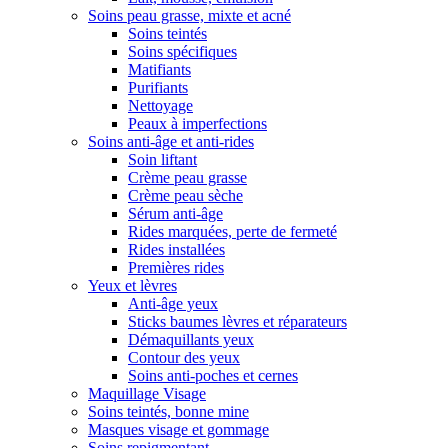
Soins peau grasse, mixte et acné
Soins teintés
Soins spécifiques
Matifiants
Purifiants
Nettoyage
Peaux à imperfections
Soins anti-âge et anti-rides
Soin liftant
Crème peau grasse
Crème peau sèche
Sérum anti-âge
Rides marquées, perte de fermeté
Rides installées
Premières rides
Yeux et lèvres
Anti-âge yeux
Sticks baumes lèvres et réparateurs
Démaquillants yeux
Contour des yeux
Soins anti-poches et cernes
Maquillage Visage
Soins teintés, bonne mine
Masques visage et gommage
Soins repigmentant