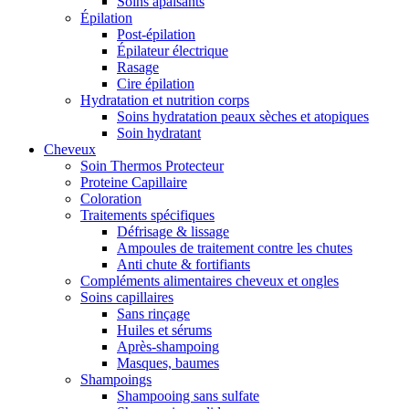
Soins apaisants
Épilation
Post-épilation
Épilateur électrique
Rasage
Cire épilation
Hydratation et nutrition corps
Soins hydratation peaux sèches et atopiques
Soin hydratant
Cheveux
Soin Thermos Protecteur
Proteine Capillaire
Coloration
Traitements spécifiques
Défrisage & lissage
Ampoules de traitement contre les chutes
Anti chute & fortifiants
Compléments alimentaires cheveux et ongles
Soins capillaires
Sans rinçage
Huiles et sérums
Après-shampoing
Masques, baumes
Shampoings
Shampooing sans sulfate