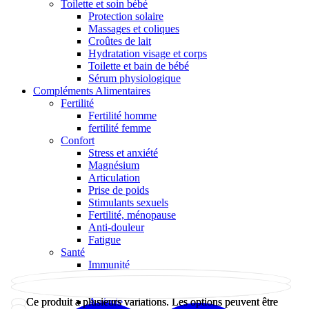
Toilette et soin bébé
Protection solaire
Massages et coliques
Croûtes de lait
Hydratation visage et corps
Toilette et bain de bébé
Sérum physiologique
Compléments Alimentaires
Fertilité
Fertilité homme
fertilité femme
Confort
Stress et anxiété
Magnésium
Articulation
Prise de poids
Stimulants sexuels
Fertilité, ménopause
Anti-douleur
Fatigue
Santé
Immunité
Forme et vitalité
Immunité
Anémie
Ce produit a plusieurs variations. Les options peuvent être
Ce produit a plusieurs variations. Les options peuvent être