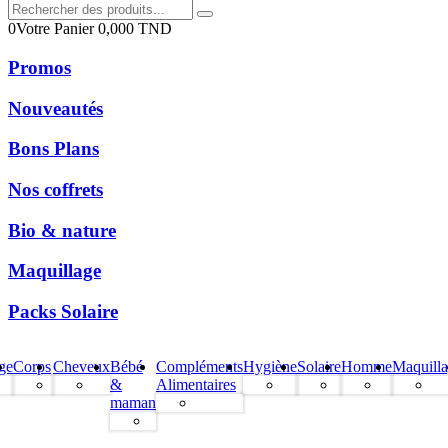
0
Votre Panier
0,000
TND
Promos
Nouveautés
Bons Plans
Nos coffrets
Bio & nature
Maquillage
Packs Solaire
ge
Corps
Cheveux
Bébé
Compléments
Hygiène
Solaire
Homme
Maquill
&
Alimentaires
maman