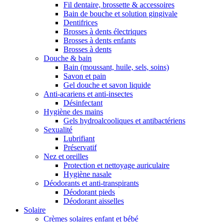
Fil dentaire, brossette & accessoires
Bain de bouche et solution gingivale
Dentifrices
Brosses à dents électriques
Brosses à dents enfants
Brosses à dents
Douche & bain
Bain (moussant, huile, sels, soins)
Savon et pain
Gel douche et savon liquide
Anti-acariens et anti-insectes
Désinfectant
Hygiène des mains
Gels hydroalcooliques et antibactériens
Sexualité
Lubrifiant
Préservatif
Nez et oreilles
Protection et nettoyage auriculaire
Hygiène nasale
Déodorants et anti-transpirants
Déodorant pieds
Déodorant aisselles
Solaire
Crèmes solaires enfant et bébé