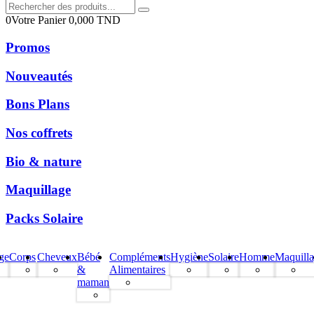
0
Votre Panier
0,000
TND
Promos
Nouveautés
Bons Plans
Nos coffrets
Bio & nature
Maquillage
Packs Solaire
ge
Corps
Cheveux
Bébé
Compléments
Hygiène
Solaire
Homme
Maquill
&
Alimentaires
maman