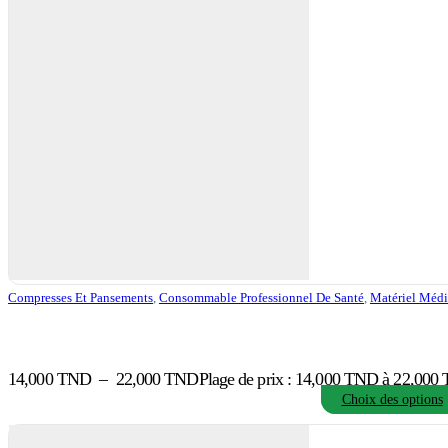
Compresses Et Pansements
,
Consommable Professionnel De Santé
,
Matériel Médi
14,000
TND
–
22,000
TND
Plage de prix : 14,000 TND à 22,000
Choix des options