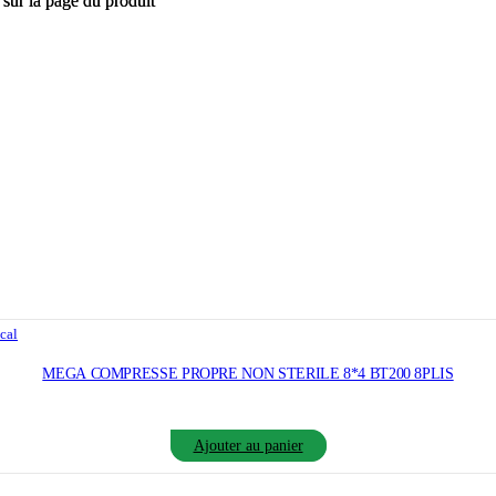
 sur la page du produit
 sur la page du produit
cal
MEGA COMPRESSE PROPRE NON STERILE 8*4 BT200 8PLIS
Ajouter au panier