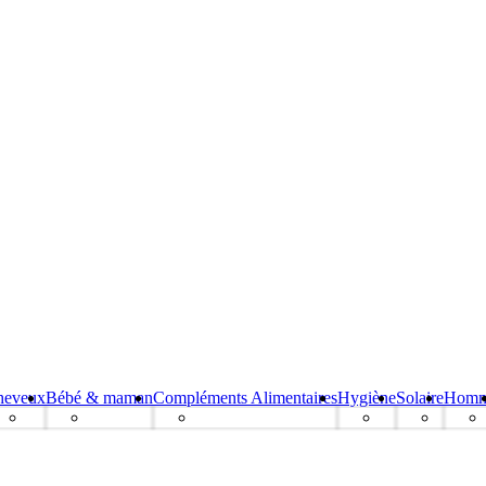
heveux
Bébé & maman
Compléments Alimentaires
Hygiène
Solaire
Hom