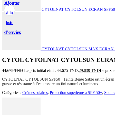
Ajouter
Ajouter
Ajouter
Ajouter
Ajouter
CYTOLNAT CYTOLSUN ECRAN SPF50+
à la
à la
à la
à la
à la
liste
liste
liste
liste
liste
d’envies
d’envies
d’envies
d’envies
d’envies
CYTOLNAT CYTOLSUN MAX ECRAN IN
CYTOL CYTOLNAT CYTOLSUN ECRAN 
44,675
TND
Le prix initial était : 44,675 TND.
29,039
TND
Le prix a
CYTOLNAT CYTOLSUN SPF50+ Teinté Beige Sable est un écran solaire h
grasse et résistante à l’eau assure un fini naturel et lumineux.
Catégories :
Crèmes solaires
,
Protection supérieure à SPF 50+
,
Solair