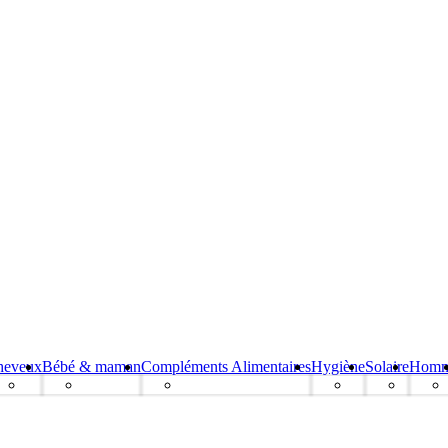
heveux
Bébé & maman
Compléments Alimentaires
Hygiène
Solaire
Hom