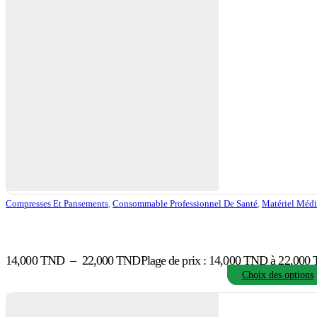
Compresses Et Pansements
,
Consommable Professionnel De Santé
,
Matériel Médi
14,000
TND
–
22,000
TND
Plage de prix : 14,000 TND à 22,000
Choix des options