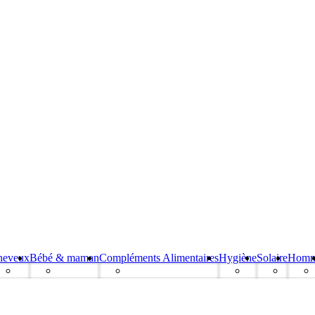
heveux
Bébé & maman
Compléments Alimentaires
Hygiène
Solaire
Hom