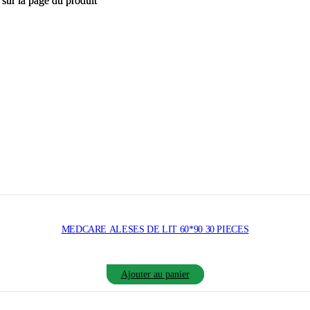
 sur la page du produit
 sur la page du produit
MEDCARE ALESES DE LIT 60*90 30 PIECES
Ajouter au panier