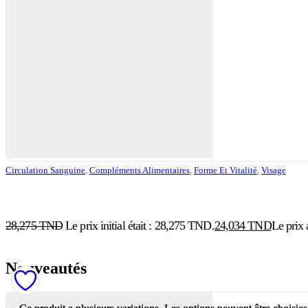
Circulation Sanguine
,
Compléments Alimentaires
,
Forme Et Vitalité
,
Visage
28,275
TND
Le prix initial était : 28,275 TND.
24,034
TND
Le prix 
Nouveautés