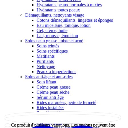
Hydratants peaux normales à mixtes
Hydratants toutes peaux
Démaquillants, nettoyants visage
Cotons démaquillants, lingettes et éponges
Eau micellaire, tonique, lotion
Gel, crème, huile
Lait, mousse, émulsion
Soins peau grasse, mixte et acné
Soins teintés
Soins spécifiques
Matifiants
Purifiants
Nettoyage
Peaux à imperfections
Soins anti-âge et anti-rides
Soin liftant
Crème peau grasse
Crème peau sèche
Sérum anti-âge
Rides marquées, perte de fermeté
Rides installées
Premières rides
Yeux et lèvres
Anti-âge yeux
Ce produit a plusieurs variations. Les options peuvent être
Ce produit a plusieurs variations. Les options peuvent être