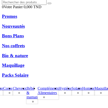
0
Votre Panier
0,000
TND
Promos
Nouveautés
Bons Plans
Nos coffrets
Bio & nature
Maquillage
Packs Solaire
ge
Corps
Cheveux
Bébé
Compléments
Hygiène
Solaire
Homme
Maquill
&
Alimentaires
maman