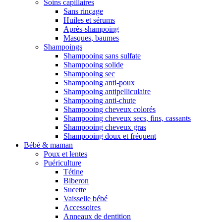
Soins capillaires
Sans rinçage
Huiles et sérums
Après-shampoing
Masques, baumes
Shampoings
Shampooing sans sulfate
Shampooing solide
Shampooing sec
Shampooing anti-poux
Shampooing antipelliculaire
Shampooing anti-chute
Shampooing cheveux colorés
Shampooing cheveux secs, fins, cassants
Shampooing cheveux gras
Shampooing doux et fréquent
Bébé & maman
Poux et lentes
Puériculture
Tétine
Biberon
Sucette
Vaisselle bébé
Accessoires
Anneaux de dentition