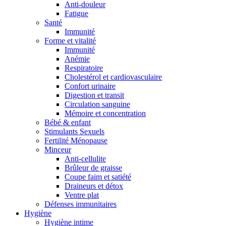
Anti-douleur
Fatigue
Santé
Immunité
Forme et vitalité
Immunité
Anémie
Respiratoire
Cholestérol et cardiovasculaire
Confort urinaire
Digestion et transit
Circulation sanguine
Mémoire et concentration
Bébé & enfant
Stimulants Sexuels
Fertilité Ménopause
Minceur
Anti-cellulite
Brûleur de graisse
Coupe faim et satiété
Draineurs et détox
Ventre plat
Défenses immunitaires
Hygiène
Hygiène intime