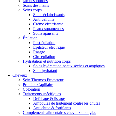
Jambes lourdes
Soins des mains
Soins corps
Soins éclaircissants
Anti-cellulite
Crème cicatrisante
Peaux squameuses
Soins apaisants
Épilation
Post-épilation
Épilateur électrique
Rasage
Cire épilation
Hydratation et nutrition corps
Soins hydratation peaux sèches et atopiques
Soin hydratant
Cheveux
Soin Thermos Protecteur
Proteine Capillaire
Coloration
Traitements spécifiques
Défrisage & lissage
Ampoules de traitement contre les chutes
Anti chute & fortifiants
Compléments alimentaires cheveux et ongles