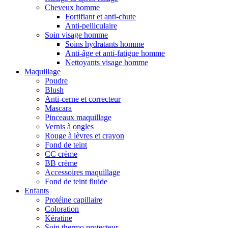
Cheveux homme
Fortifiant et anti-chute
Anti-pelliculaire
Soin visage homme
Soins hydratants homme
Anti-âge et anti-fatigue homme
Nettoyants visage homme
Maquillage
Poudre
Blush
Anti-cerne et correcteur
Mascara
Pinceaux maquillage
Vernis à ongles
Rouge à lèvres et crayon
Fond de teint
CC crème
BB crème
Accessoires maquillage
Fond de teint fluide
Enfants
Protéine capillaire
Coloration
Kératine
Soin thermo protecteur