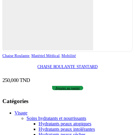
Chaise Roulante
,
Matériel Médical
,
Mobilité
CHAISE ROULANTE STANTARD
250,000
TND
Ajouter au panier
Catégories
Visage
Soins hydratants et nourrissants
Hydratants peaux atopiques
Hydratants peaux intolérantes
Hydratants peaux sèches