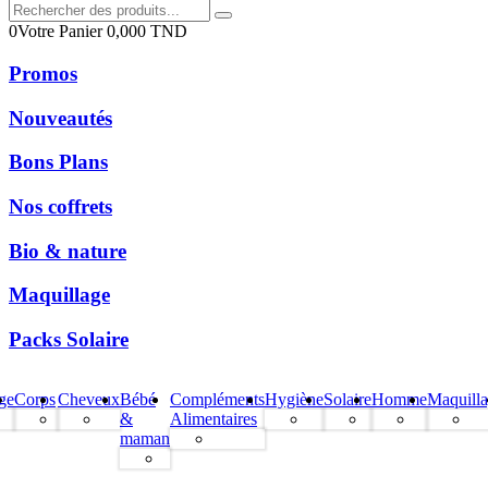
0
Votre Panier
0,000
TND
Promos
Nouveautés
Bons Plans
Nos coffrets
Bio & nature
Maquillage
Packs Solaire
ge
Corps
Cheveux
Bébé
Compléments
Hygiène
Solaire
Homme
Maquill
&
Alimentaires
maman