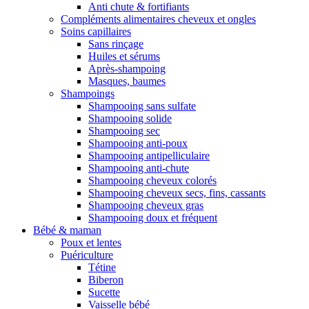
Anti chute & fortifiants
Compléments alimentaires cheveux et ongles
Soins capillaires
Sans rinçage
Huiles et sérums
Après-shampoing
Masques, baumes
Shampoings
Shampooing sans sulfate
Shampooing solide
Shampooing sec
Shampooing anti-poux
Shampooing antipelliculaire
Shampooing anti-chute
Shampooing cheveux colorés
Shampooing cheveux secs, fins, cassants
Shampooing cheveux gras
Shampooing doux et fréquent
Bébé & maman
Poux et lentes
Puériculture
Tétine
Biberon
Sucette
Vaisselle bébé