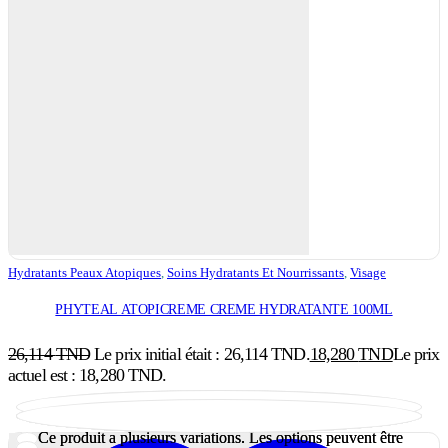
Hydratants Peaux Atopiques
,
Soins Hydratants Et Nourrissants
,
Visage
PHYTEAL ATOPICREME CREME HYDRATANTE 100ML
26,114
TND
Le prix initial était : 26,114 TND.
18,280
TND
Le prix
actuel est : 18,280 TND.
Ajouter au panier
Ce produit a plusieurs variations. Les options peuvent être
Ce produit a plusieurs variations. Les options peuvent être