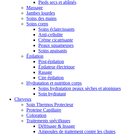
Pieds secs et abîmés
Massage
Jambes lourdes
Soins des mains
Soins corps
Soins éclaircissants
Anti-cellulite
Crème cicatrisante
Peaux squameuses
Soins apaisants
Épilation
Post-épilation
Épilateur électrique
Rasage
Cire épilation
Hydratation et nutrition corps
Soins hydratation peaux sèches et atopiques
Soin hydratant
Cheveux
Soin Thermos Protecteur
Proteine Capillaire
Coloration
Traitements spécifiques
Défrisage & lissage
Ampoules de traitement contre les chutes