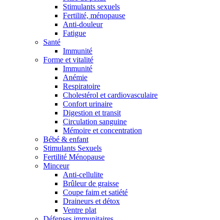
Stimulants sexuels
Fertilité, ménopause
Anti-douleur
Fatigue
Santé
Immunité
Forme et vitalité
Immunité
Anémie
Respiratoire
Cholestérol et cardiovasculaire
Confort urinaire
Digestion et transit
Circulation sanguine
Mémoire et concentration
Bébé & enfant
Stimulants Sexuels
Fertilité Ménopause
Minceur
Anti-cellulite
Brûleur de graisse
Coupe faim et satiété
Draineurs et détox
Ventre plat
Défenses immunitaires