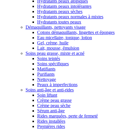
Hydratants peaux atopiques
Hydratants peaux intolérantes
Hydratants peaux sèches
Hydratants peaux normales à mixtes
Hydratants toutes peaux
Démaquillants, nettoyants visage
Cotons démaquillants, lingettes et éponges
Eau micellaire, tonique, lotion
Gel, crème, huile
Lait, mousse, émulsion
Soins peau grasse, mixte et acné
Soins teintés
Soins spécifiques
Matifiants
Purifiants
Nettoyage
Peaux à imperfections
Soins anti-âge et anti-rides
Soin liftant
Crème peau grasse
Crème peau sèche
Sérum anti-âge
Rides marquées, perte de fermeté
Rides installées
Premières rides