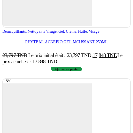
Démaquillants, Nettoyants Visage
,
Gel, Crème, Huile
,
Visage
PHYTEAL ACNEBIO GEL MOUSSANT 250ML
23,797
TND
Le prix initial était : 23,797 TND.
17,848
TND
Le
prix actuel est : 17,848 TND.
Ajouter au panier
-15%