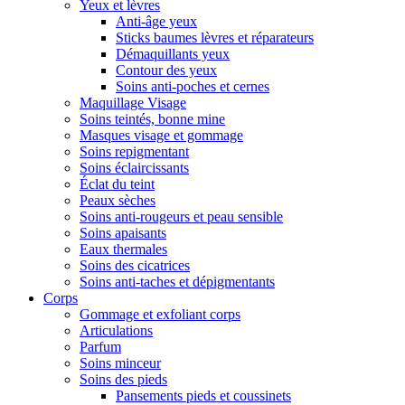
Yeux et lèvres
Anti-âge yeux
Sticks baumes lèvres et réparateurs
Démaquillants yeux
Contour des yeux
Soins anti-poches et cernes
Maquillage Visage
Soins teintés, bonne mine
Masques visage et gommage
Soins repigmentant
Soins éclaircissants
Éclat du teint
Peaux sèches
Soins anti-rougeurs et peau sensible
Soins apaisants
Eaux thermales
Soins des cicatrices
Soins anti-taches et dépigmentants
Corps
Gommage et exfoliant corps
Articulations
Parfum
Soins minceur
Soins des pieds
Pansements pieds et coussinets