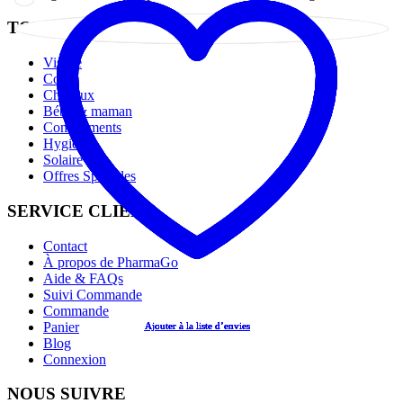
TOP CATÉGORIES
Visage
Corps
Cheveux
Bébé & maman
Compléments
Hygiène
Solaire
Offres Spéciales
SERVICE CLIENT
Contact
À propos de PharmaGo
Aide & FAQs
Suivi Commande
Commande
Panier
Ajouter à la liste d’envies
Ajouter à la liste d’envies
Ajouter à la liste d’envies
Ajouter à la liste d’envies
Ajouter à la liste d’envies
Blog
Connexion
NOUS SUIVRE