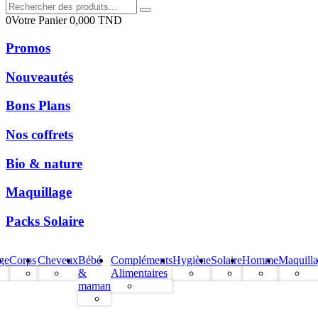
0
Votre Panier
0,000
TND
Promos
Nouveautés
Bons Plans
Nos coffrets
Bio & nature
Maquillage
Packs Solaire
ge
Corps
Cheveux
Bébé
Compléments
Hygiène
Solaire
Homme
Maquill
&
Alimentaires
maman