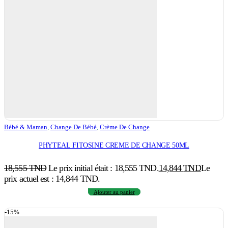
Bébé & Maman
,
Change De Bébé
,
Crème De Change
PHYTEAL FITOSINE CREME DE CHANGE 50ML
18,555
TND
Le prix initial était : 18,555 TND.
14,844
TND
Le
prix actuel est : 14,844 TND.
Ajouter au panier
-15%