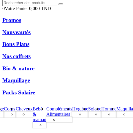
0
Votre Panier
0,000
TND
Promos
Nouveautés
Bons Plans
Nos coffrets
Bio & nature
Maquillage
Packs Solaire
ge
Corps
Cheveux
Bébé
Compléments
Hygiène
Solaire
Homme
Maquill
&
Alimentaires
maman