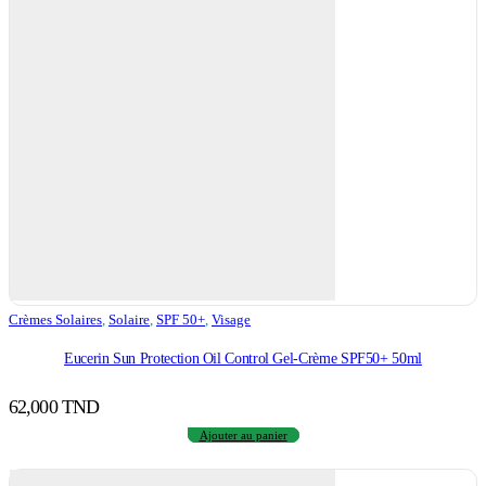
Crèmes Solaires
,
Solaire
,
SPF 50+
,
Visage
Eucerin Sun Protection Oil Control Gel-Crème SPF50+ 50ml
62,000
TND
Ajouter au panier