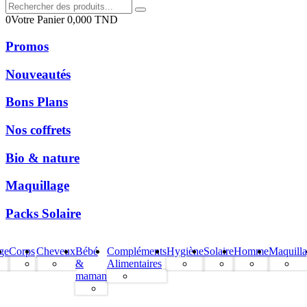
0
Votre Panier
0,000
TND
Promos
Nouveautés
Bons Plans
Nos coffrets
Bio & nature
Maquillage
Packs Solaire
ge
Corps
Cheveux
Bébé
Compléments
Hygiène
Solaire
Homme
Maquill
&
Alimentaires
maman