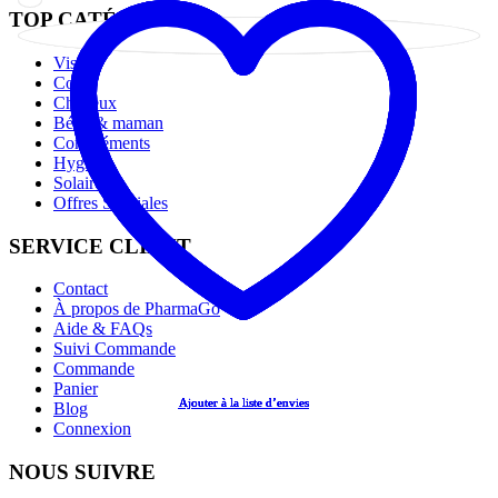
TOP CATÉGORIES
Visage
Corps
Cheveux
Bébé & maman
Compléments
Hygiène
Solaire
Offres Spéciales
SERVICE CLIENT
Contact
À propos de PharmaGo
Aide & FAQs
Suivi Commande
Commande
Panier
Ajouter à la liste d’envies
Ajouter à la liste d’envies
Ajouter à la liste d’envies
Ajouter à la liste d’envies
Ajouter à la liste d’envies
Blog
Connexion
NOUS SUIVRE