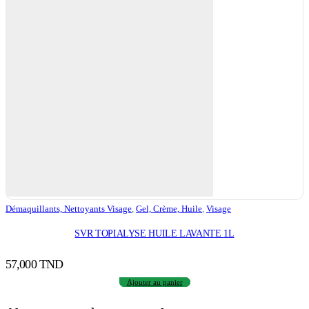
Démaquillants, Nettoyants Visage
,
Gel, Crème, Huile
,
Visage
SVR TOPIALYSE HUILE LAVANTE 1L
57,000
TND
Ajouter au panier