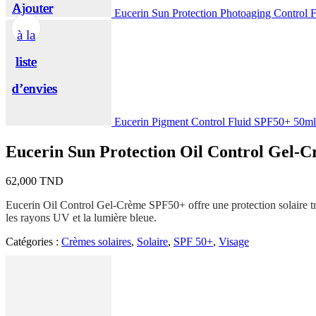
Ajouter
Ajouter
Ajouter
Ajouter
Ajouter
Eucerin Sun Protection Photoaging Control
à la
à la
à la
à la
à la
liste
liste
liste
liste
liste
d’envies
d’envies
d’envies
d’envies
d’envies
Eucerin Pigment Control Fluid SPF50+ 50ml
Eucerin Sun Protection Oil Control Gel-
62,000
TND
Eucerin Oil Control Gel-Crème SPF50+ offre une protection solaire trè
les rayons UV et la lumière bleue.
Catégories :
Crèmes solaires
,
Solaire
,
SPF 50+
,
Visage