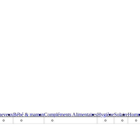
heveux
Bébé & maman
Compléments Alimentaires
Hygiène
Solaire
Hom