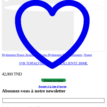
Hydratants Peaux Atopiques
,
Soins Hydratants Et Nourrissants
,
Visage
SVR TOPIALYSE CREME EMOLLIENTE 200ML
42,000
TND
Ajouter au panier
Ajouter à la liste d’envies
Ajouter à la liste d’envies
Ajouter à la liste d’envies
Ajouter à la liste d’envies
Ajouter à la liste d’envies
Abonnez-vous à notre newsletter