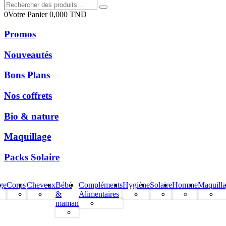
0
Votre Panier
0,000
TND
Promos
Nouveautés
Bons Plans
Nos coffrets
Bio & nature
Maquillage
Packs Solaire
ge
Corps
Cheveux
Bébé
Compléments
Hygiène
Solaire
Homme
Maquill
&
Alimentaires
maman