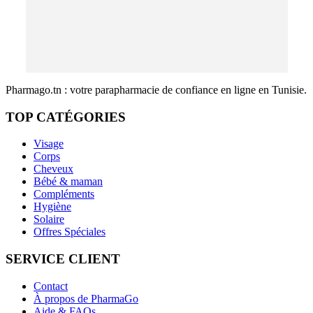
Pharmago.tn : votre parapharmacie de confiance en ligne en Tunisie.
TOP CATÉGORIES
Visage
Corps
Cheveux
Bébé & maman
Compléments
Hygiène
Solaire
Offres Spéciales
SERVICE CLIENT
Contact
À propos de PharmaGo
Aide & FAQs