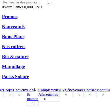
0
Votre Panier
0,000
TND
Promos
Nouveautés
Bons Plans
Nos coffrets
Bio & nature
Maquillage
Packs Solaire
ge
Corps
Cheveux
Bébé
Compléments
Hygiène
Solaire
Homme
Maquill
&
Alimentaires
maman