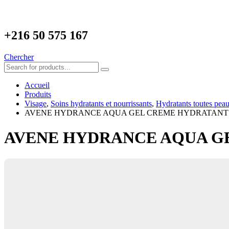
+216
50 575 167
Chercher
Accueil
Produits
Visage
,
Soins hydratants et nourrissants
,
Hydratants toutes pea
AVENE HYDRANCE AQUA GEL CREME HYDRATANT
AVENE HYDRANCE AQUA G