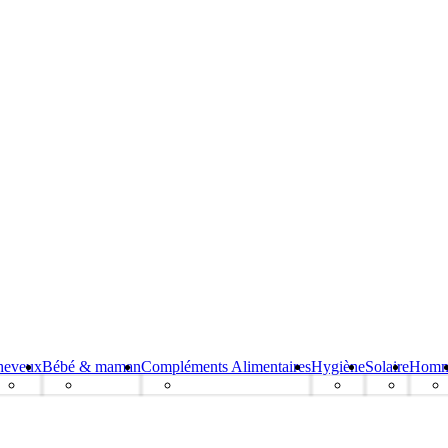
heveux
Bébé & maman
Compléments Alimentaires
Hygiène
Solaire
Hom