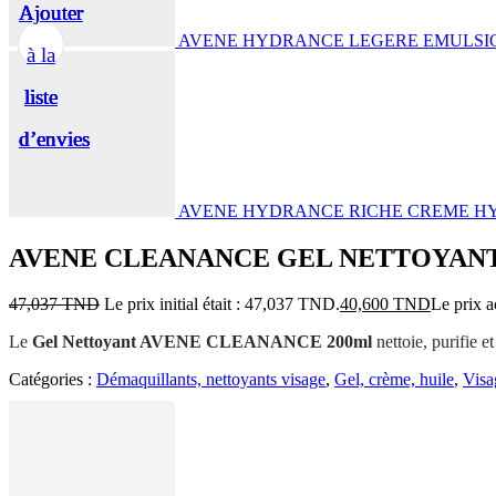
Ajouter
Ajouter
Ajouter
Ajouter
Ajouter
AVENE HYDRANCE LEGERE EMULSI
à la
à la
à la
à la
à la
liste
liste
liste
liste
liste
d’envies
d’envies
d’envies
d’envies
d’envies
AVENE HYDRANCE RICHE CREME H
AVENE CLEANANCE GEL NETTOYANT
47,037
TND
Le prix initial était : 47,037 TND.
40,600
TND
Le prix a
Le
Gel Nettoyant AVENE CLEANANCE 200ml
nettoie, purifie e
Catégories :
Démaquillants, nettoyants visage
,
Gel, crème, huile
,
Visa