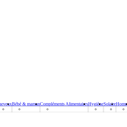
heveux
Bébé & maman
Compléments Alimentaires
Hygiène
Solaire
Hom