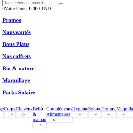
0
Votre Panier
0,000
TND
Promos
Nouveautés
Bons Plans
Nos coffrets
Bio & nature
Maquillage
Packs Solaire
ge
Corps
Cheveux
Bébé
Compléments
Hygiène
Solaire
Homme
Maquill
&
Alimentaires
maman